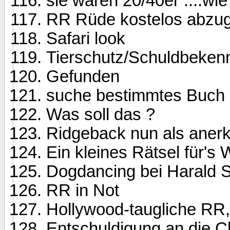
sie waren 20/40er ....wi
RR Rüde kostelos abzug.
Safari look
Tierschutz/Schuldbekenn
Gefunden
suche bestimmtes Buch
Was soll das ?
Ridgeback nun als aner
Ein kleines Rätsel für'
Dogdancing bei Harald 
RR in Not
Hollywood-taugliche RR
Entschuldigung an die C