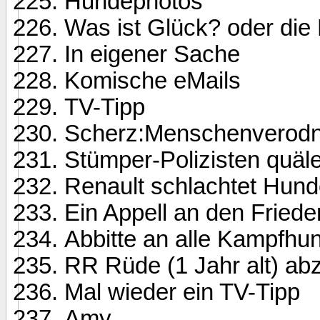
Hundephotos
Was ist Glück? oder die
In eigener Sache
Komische eMails
TV-Tipp
Scherz:Menschenverodnu
Stümper-Polizisten quä
Renault schlachtet Hunde
Ein Appell an den Friede
Abbitte an alle Kampfhu
RR Rüde (1 Jahr alt) a
Mal wieder ein TV-Tipp
Amy