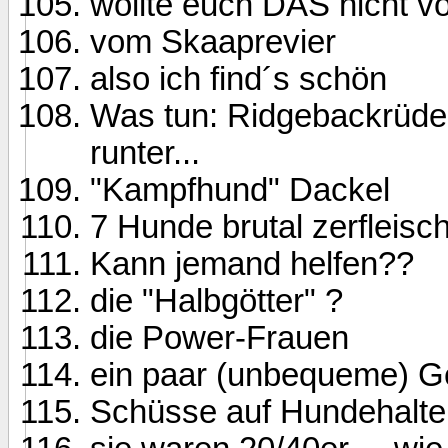
wollte euch DAS nicht vor
vom Skaaprevier
also ich find´s schön
Was tun: Ridgebackrüde
runter...
"Kampfhund" Dackel
7 Hunde brutal zerfleisch
Kann jemand helfen??
die "Halbgötter" ?
die Power-Frauen
ein paar (unbequeme) 
Schüsse auf Hundehalte