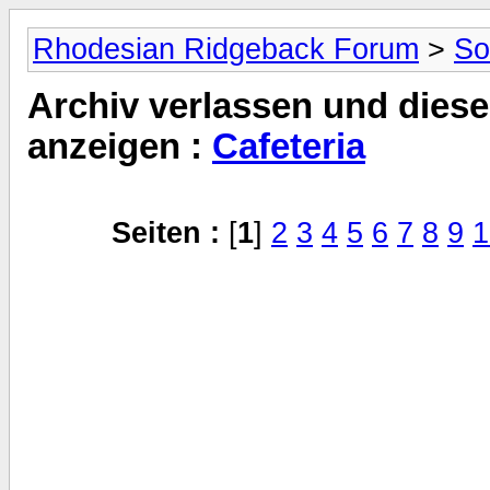
Rhodesian Ridgeback Forum
>
So
Archiv verlassen und diese
anzeigen :
Cafeteria
Seiten :
[
1
]
2
3
4
5
6
7
8
9
1