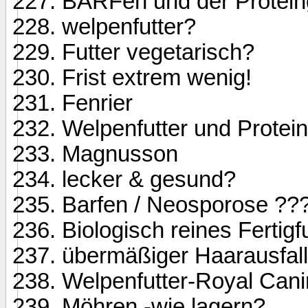
BARFen und der Proteing
welpenfutter?
Futter vegetarisch?
Frist extrem wenig!
Fenrier
Welpenfutter und Protein
Magnusson
lecker & gesund?
Barfen / Neosporose ??
Biologisch reines Fertigf
übermäßiger Haarausfall
Welpenfutter-Royal Cani
Möhren -wie lagern?