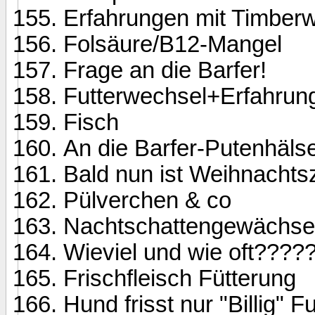
Erfahrungen mit Timberw
Folsäure/B12-Mangel
Frage an die Barfer!
Futterwechsel+Erfahrun
Fisch
An die Barfer-Putenhäls
Bald nun ist Weihnachtsz
Pülverchen & co
Nachtschattengewächse
Wieviel und wie oft???
Frischfleisch Fütterung
Hund frisst nur "Billig" Fu