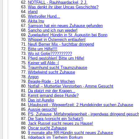
NOTFALL - Rauhhaardackel, 2 J.
Was denkt ihr über Uncas Geschichte?
irland
Wertvoller Hund...
Akita Inu
Samson hat ein neues Zuhause gefunden
Sancho und ich nun wieder!
Zugelaufen! Hündin in St. Augustin bei Bonn
Whippet in Österreich entlaufen!
Neufi Berner Mix - furchtbar dringend
Bitte um Hilfe!!!!
Wo ist Gotje??????????
Pferd gestohlen! Bitte um Hilfe!
Keiner will Aldo :(
Traumhund sucht Traumzuhause
Wirbelwind sucht Zuhause
Argon
Beagle-Rüde - 14 Wochen
Notfall – Muttertier Verstorben - Amme Gesucht
Da platzt mir der Kragen...
Kennt jemand diese Hunde?
Das ist Aurelio
Urlaubszeit - Wegwerfzeit: 2 Hundekinder suchen Zuhause
Aussie gesucht!
PS, Zuhause, Mitfahrgelegenheit - irgendwas dringend gesuch
Die Sara (vorsicht ein Schatz!)
Jack Russel sucht neues zu Hause!
Oscar sucht Zuhause
9 monate alte RR-Hündin sucht neues Zuhause
ridgeback im Tierheim Borkum