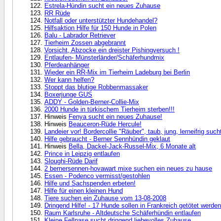
Estrela-Hündin sucht ein neues Zuhause
RR Rüde
Notfall oder unterstützter Hundehandel?
Hilfsaktion Hilfe für 150 Hunde in Polen
Balu - Labrador Retriever
Tierheim Zossen abgebrannt
Vorsicht, Abzocke ein dreister Pishingversuch !
Entlaufen- Münsterländer/Schäferhundmix
Pferdeanhänger
Wieder ein RR-Mix im Tierheim Ladeburg bei Berlin
Wer kann helfen?
Stoppt das blutige Robbenmassaker
Boxerjunge GUS
ADDY - Golden-Berner-Collie-Mix
2000 Hunde in türkischem Tierheim sterben!!!
Hinweis
Fenya sucht ein neues Zuhause!
Hinweis
Beauceron-Rüde Hercule!
Landeier vor! Bordercollie "Räuber", taub, jung, lerneifrig sucht
Hilfe gebraucht - Berner Sennhündin geklaut
Hinweis
Bella, Dackel-Jack-Russel-Mix, 6 Monate alt
Prince in Leipzig entlaufen
Sloughi-Rüde Darif
2 bernersennen-hovawart mixe suchen ein neues zu hause
Essen - Podenco vermisst/gestohlen
Hilfe und Sachspenden erbeten!
Hilfe für einen kleinen Hund
Tiere suchen ein Zuhause vom 13-08-2008
Dringend Hilfe! - 17 Hunde sollen in Frankreich getötet werden
Raum Karlsruhe - Altdeutsche Schäferhündin entlaufen
Kleine Fellnase sucht dringend liebevolles Zuhause