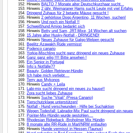
Hinweis
BALTO 7 Monate alter Deutschkurzhaar sucht...
Hinweis
2 jähr. Weimaraner Harris sucht Leute mit viel Erfahr
Dringend Zuhaus für 2 betagte Mäuse gesucht !
Hinweis
2 gehörlose Dogo Argentino, 11 Wochen, suchen!
Hinweis
Und noch ein Notfall !!
Schweißhund Amigo bedankt sich
Hinweis
Betty und Sam, JRT-Mixe, 14 Wochen alt suchen
15 Jahre alter Husky-Notfall - DRINGEND!
Hinweis
Neues Zuhause für Galgo-Welpen gesucht
Beelitz:Azawakh Rüde vermisst
Podenco canario
Yorkie-Mischling sucht ganz dringend ein neues Zuhause
Ganz ganz eilig !!!! Bitte ansehen !
Ein Senior in Portugal
Info`s Notfälle??
Beauty, Golden Retriever-Hündin
Ich habe mich verliebt....
Terry aus Mykonos
Hinweis
Candy + Leila
Labi-mix sucht dringend ein neues zu hause!!
Zora sucht liebes Zuhause
Hinweis
Suche "Vitali" (Presa Canario)
Tierschutzklage unterstützen!
Notfall - Hund verschwunden - Hilfe bei Suchaktion
Wegen Todesfall: Labrador-Mix Paul sucht dringend ein neue
Pointer-Mix-Hündin wurde gestohlen....
Rhodesian Ridgeback -Broholmer Mix Hündin
8 monate alte RR-Rüde in Marl/NRW entlaufen
Hinweis
Hunde vermisst in Hessen (Taunus)