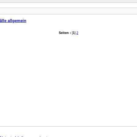
älle allgemein
Seiten :
[
1
]
2