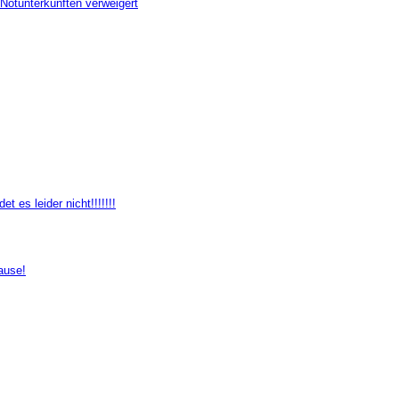
Notunterkünften verweigert
 es leider nicht!!!!!!!
ause!