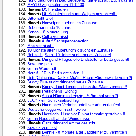
Hund gefunden in Bad Segeberg....bitte schaut Euch das an
MAYLO-zugelaufen am 11.12.08
Hinweis
DSH entlaufen
Hinweis
Dt. Schäferhündin mit Welpen gestohlen!!!
Bitte helft alle!
Hinweis
Notwelpen suchen ein Zuhause
Dobermannrüde 10 Jahre
Kangal - 8 Monate jung
Hinweis
Collie vermisst
Hinweis
Aufruf Sachspendenaktion
Max vermisst !
10 Monate alter Hütehundmix sucht ein Zuhause
Notfall ! ,,Sam" 10 Jahre sucht neues Zuhause!
Hinweis
Dringend Pflegestelle/Endstelle für Lotte gesucht!
Save the pets
Gift in Wörrstadt
Notruf - JR in Berlin entlaufen!!!
Beti (Chihuahua-Dackel-Mix)im Raum Fürstenwalde vermißt
Buddy Blue sucht dringend neues Zuhause
Hinweis
Bonny, Tibet Terrier, in Frankfurt/Main vermisst!!
Hinweis
Petitionen!!! wichtig
Hinweis
Aussi Hündin in Leipzig - Störmthal vermißt
LUCY - ein Schicksalsschlag
Hinweis
Hund nach Verkehrsunfall verstört entlaufen!!
Deutsche dogge vermisst - welpe
Hinweis
Hassloch: Hund vor Einkaufsmarkt gestohlen !!
Gift in Neustadt an der Weinstrasse
Hinweis
Ganz dringend Amme gesucht
Kuvacz vermisst
Hinweis
Bennie - 8 Monate alter Jagdterrier zu vermitteln