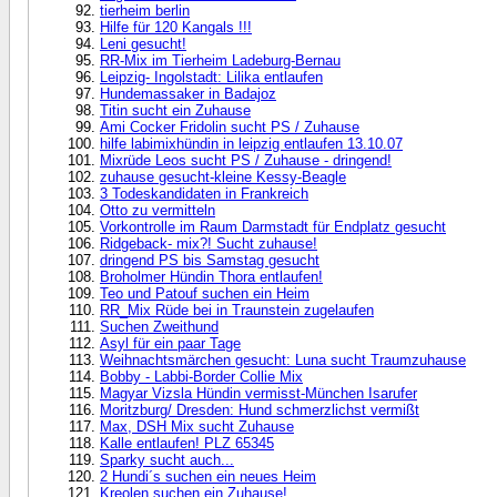
tierheim berlin
Hilfe für 120 Kangals !!!
Leni gesucht!
RR-Mix im Tierheim Ladeburg-Bernau
Leipzig- Ingolstadt: Lilika entlaufen
Hundemassaker in Badajoz
Titin sucht ein Zuhause
Ami Cocker Fridolin sucht PS / Zuhause
hilfe labimixhündin in leipzig entlaufen 13.10.07
Mixrüde Leos sucht PS / Zuhause - dringend!
zuhause gesucht-kleine Kessy-Beagle
3 Todeskandidaten in Frankreich
Otto zu vermitteln
Vorkontrolle im Raum Darmstadt für Endplatz gesucht
Ridgeback- mix?! Sucht zuhause!
dringend PS bis Samstag gesucht
Broholmer Hündin Thora entlaufen!
Teo und Patouf suchen ein Heim
RR_Mix Rüde bei in Traunstein zugelaufen
Suchen Zweithund
Asyl für ein paar Tage
Weihnachtsmärchen gesucht: Luna sucht Traumzuhause
Bobby - Labbi-Border Collie Mix
Magyar Vizsla Hündin vermisst-München Isarufer
Moritzburg/ Dresden: Hund schmerzlichst vermißt
Max, DSH Mix sucht Zuhause
Kalle entlaufen! PLZ 65345
Sparky sucht auch...
2 Hundi´s suchen ein neues Heim
Kreolen suchen ein Zuhause!