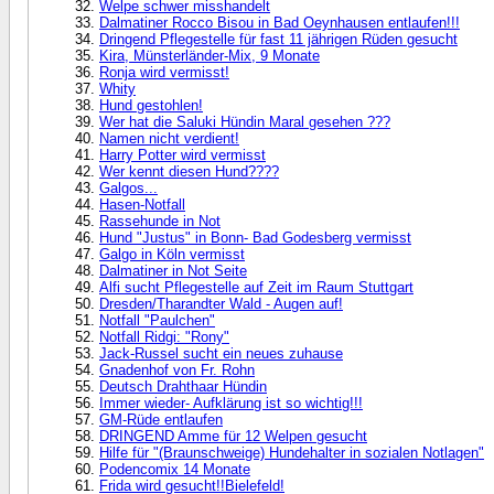
Welpe schwer misshandelt
Dalmatiner Rocco Bisou in Bad Oeynhausen entlaufen!!!
Dringend Pflegestelle für fast 11 jährigen Rüden gesucht
Kira, Münsterländer-Mix, 9 Monate
Ronja wird vermisst!
Whity
Hund gestohlen!
Wer hat die Saluki Hündin Maral gesehen ???
Namen nicht verdient!
Harry Potter wird vermisst
Wer kennt diesen Hund????
Galgos...
Hasen-Notfall
Rassehunde in Not
Hund "Justus" in Bonn- Bad Godesberg vermisst
Galgo in Köln vermisst
Dalmatiner in Not Seite
Alfi sucht Pflegestelle auf Zeit im Raum Stuttgart
Dresden/Tharandter Wald - Augen auf!
Notfall "Paulchen"
Notfall Ridgi: "Rony"
Jack-Russel sucht ein neues zuhause
Gnadenhof von Fr. Rohn
Deutsch Drahthaar Hündin
Immer wieder- Aufklärung ist so wichtig!!!
GM-Rüde entlaufen
DRINGEND Amme für 12 Welpen gesucht
Hilfe für "(Braunschweige) Hundehalter in sozialen Notlagen"
Podencomix 14 Monate
Frida wird gesucht!!Bielefeld!