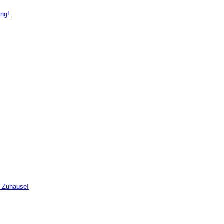
ung!
s Zuhause!