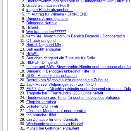
Überschwemmungsgebiete/Kat.1-Hundehaltern wird Zutritt zu 
Graue Schnauze in Not !!
in gute Hände abzugeben...
Im Auftrag für Wilhelm - DRINGEND
Dringend Amme gesucht
Dringende Notfälle
Hilferuf
Wer kann helfen??????
vermißte Hovarthündin im Bereich Detmold / Donoperteich
OT aber dringend
Notfall Jagthund-Mix
Bullmastiff entlaufen
Hilfe!!!!
Brauchen dringend ein Zuhause für Sally....
HILFE!!! Dringend!
!!Liebe und Süße Bieweryorkie Hündin such zu hause aber findet
Dringend !! Benötigen unbedingt Hilfe !!!!
SOS - Anuschka ist entlaufen
Dexter vom Wigbold sucht dringend ein Zuhause!
Jack Russel Welpen geklaut - zur INFO !
Eilt! 7 jährige Mischlingshündin sucht dringend ein neues Zuh
Tragödie bei " Tierfreundin" 263 Hunde befreit
Hundewelpen aus Teneriffa suchen liebevolles Zuhause
Chap ist vermisst
Schäferhündin Feli
fröhlicher Mops sucht neue Familie
Ich brauche Hilfe!
Ein Zuhause für einen Airedale
Windhunde suchen ein zu Hause!
Münsti bei Göttingen entlaufen!