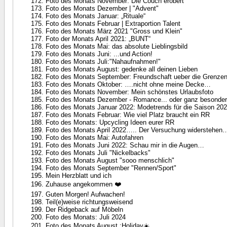
Foto des Monats November: Die Couch erobert
Foto des Monats Dezember | "Advent"
Foto des Monats Januar: „Rituale“
Foto des Monats Februar | Extraportion Talent
Foto des Monats März 2021 "Gross und Klein"
Foto der Monats April 2021: „BUNT“
Foto des Monats Mai: das absolute Lieblingsbild
Foto des Monats Juni: ...und Action!
Foto des Monats Juli:"Nahaufnahmen!"
Foto des Monats August: gedenke all deinen Lieben
Foto des Monats September: Freundschaft ueber die Grenze
Foto des Monats Oktober: ….nicht ohne meine Decke…
Foto des Monats November: Mein schönstes Urlaubsfoto
Foto des Monats Dezember - Romance... oder ganz besonde
Foto des Monats Januar 2022: Modetrends für die Saison 20
Foto des Monats Februar: Wie viel Platz braucht ein RR
Foto des Monats: Upcycling Ideen eurer RR
Foto des Monats April 2022….. Der Versuchung widerstehen
Foto des Monats Mai: Autofahren
Foto des Monats Juni 2022: Schau mir in die Augen…
Foto des Monats Juli "Nickelbacks"
Foto des Monats August "sooo menschlich"
Foto des Monats September "Rennen/Sport"
Mein Herzblatt und ich
Zuhause angekommen ❤️
Guten Morgen! Aufwachen!
Teil(e)weise richtungsweisend
Der Ridgeback auf Möbeln
Foto des Monats: Juli 2024
Foto des Monats August :Holiday☀️