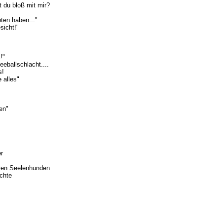
 du bloß mit mir?
ten haben..."
sicht!"
!"
eballschlacht....
s!
 alles"
en"
er
eren Seelenhunden
chte