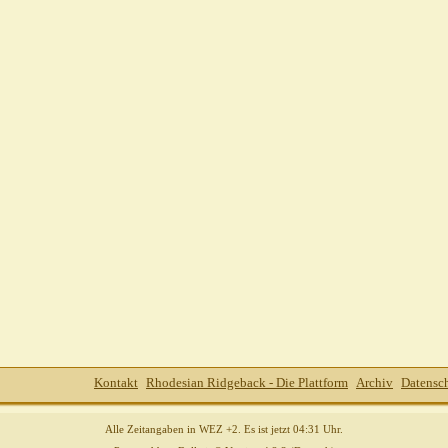
Kontakt
Rhodesian Ridgeback - Die Plattform
Archiv
Datensc
Alle Zeitangaben in WEZ +2. Es ist jetzt
04:31
Uhr.