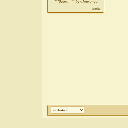
"""Batman""" by Chinyanga
mehr...