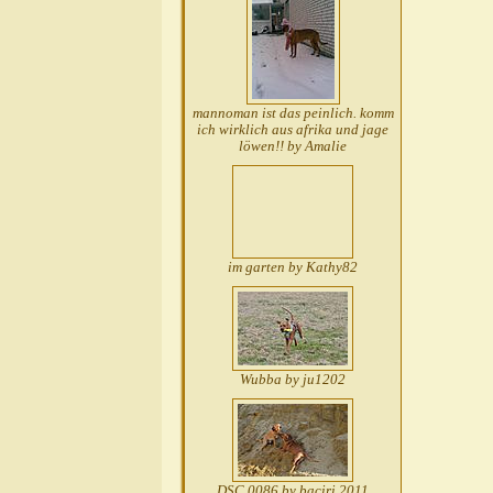
mannoman ist das peinlich. komm
ich wirklich aus afrika und jage
löwen!! by Amalie
im garten by Kathy82
Wubba by ju1202
DSC 0086 by baciri 2011