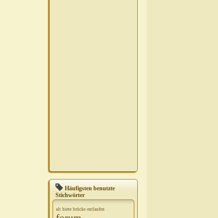
Häufigsten benutzte
Stichwörter
alt
biete
brücke
entlaufen
forum