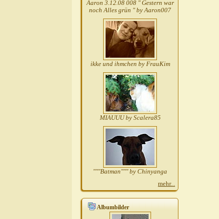
Aaron 3.12.08 008 " Gestern war
noch Alles grün " by Aaron007
ikke und ihmchen by FrauKim
MIAUUU by Scalera85
"""Batman""" by Chinyanga
mehr...
Albumbilder