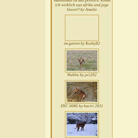
mannoman ist das peinlich. komm
ich wirklich aus afrika und jage
löwen!! by Amalie
im garten by Kathy82
Wubba by ju1202
DSC 0086 by baciri 2011