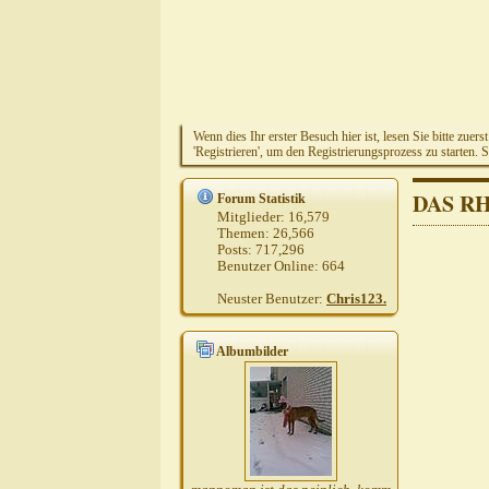
Wenn dies Ihr erster Besuch hier ist, lesen Sie bitte zuers
'Registrieren', um den Registrierungsprozess zu starten. 
DAS R
Forum Statistik
Mitglieder:
16,579
Themen:
26,566
Posts:
717,296
Benutzer Online:
664
Neuster Benutzer:
Chris123.
Albumbilder