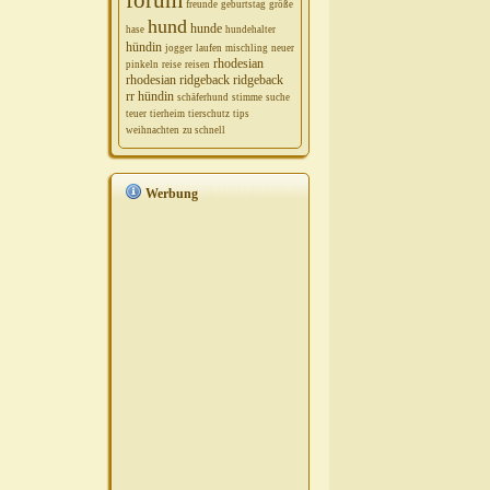
freunde
geburtstag
größe
hund
hunde
hase
hundehalter
hündin
jogger
laufen
mischling
neuer
rhodesian
pinkeln
reise
reisen
rhodesian ridgeback
ridgeback
rr hündin
schäferhund
stimme
suche
teuer
tierheim
tierschutz
tips
weihnachten
zu schnell
Werbung