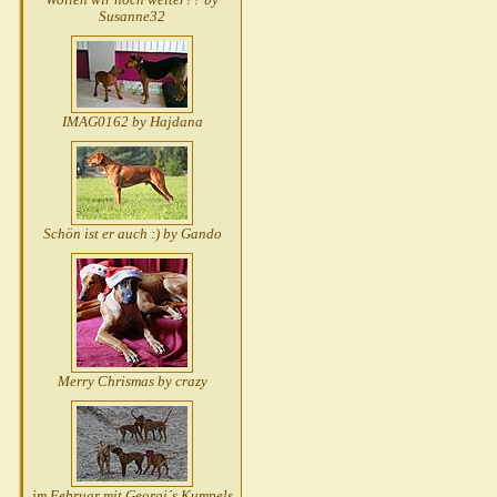
Susanne32
IMAG0162 by Hajdana
Schön ist er auch :) by Gando
Merry Chrismas by crazy
im Februar mit Georgi´s Kumpels