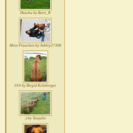
Huschu by Berit_R
Mein Frauchen by Ashley27308
010 by Birgid Kelnberger
;) by Tanjalie