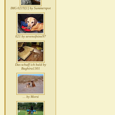
IMG 0219[1] by Summerspot
021 by sevenofnine97
Das schaff ich bald by
Baghira1301
.... by Morsi