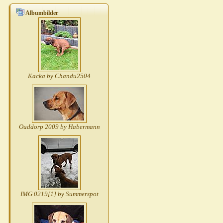
Albumbilder
Kacka by Chandu2504
Ouddorp 2009 by Habermann
IMG 0219[1] by Summerspot