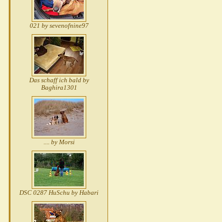
021 by sevenofnine97
Das schaff ich bald by
Baghira1301
.... by Morsi
DSC 0287 HuSchu by Habari