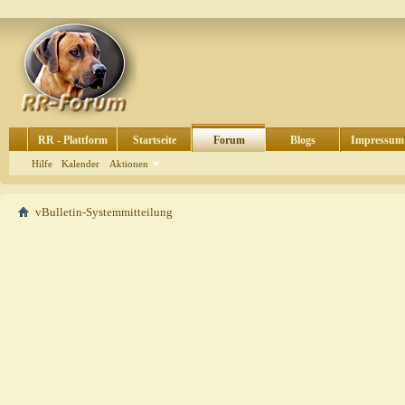
RR - Plattform
Startseite
Forum
Blogs
Impressum
Hilfe
Kalender
Aktionen
vBulletin-Systemmitteilung