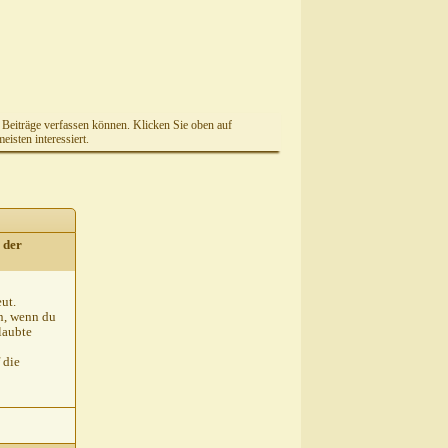
e Beiträge verfassen können. Klicken Sie oben auf
isten interessiert.
 der
eut.
in, wenn du
laubte
 die