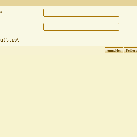
e:
t bleiben?