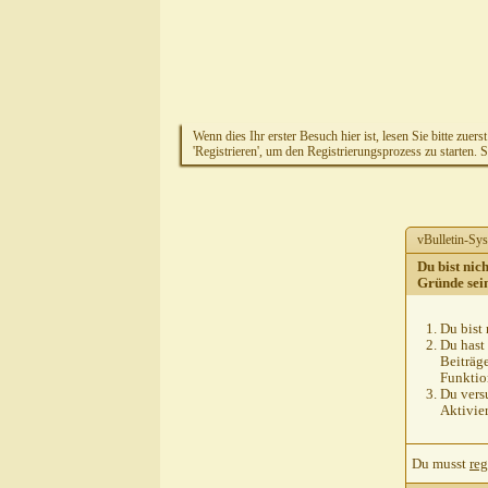
Wenn dies Ihr erster Besuch hier ist, lesen Sie bitte zuers
'Registrieren', um den Registrierungsprozess zu starten. 
vBulletin-Sys
Du bist nic
Gründe sei
Du bist 
Du hast 
Beiträg
Funktion
Du versu
Aktivie
Du musst
reg