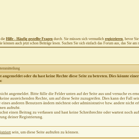
t die
Hilfe - Häufig gestellte Fragen
durch. Sie müssen sich vermutlich
registrieren
, bevor Si
Sie können auch jetzt schon Beiträge lesen. Suchen Sie sich einfach das Forum aus, das Sie am me
temmitteilung
ht angemeldet oder du hast keine Rechte diese Seite zu betreten. Dies könnte einer
n:
nicht angemeldet. Bitte fülle die Felder unten auf der Seite aus und versuche es ern
keine ausreichenden Rechte, um auf diese Seite zuzugreifen. Dies kann der Fall se
e eines anderen Benutzers ändern möchtest oder administrative bzw. andere nicht er
en aufrufst.
chst einen Beitrag zu verfassen und hast keine Schreibrechte oder wartest noch auf
rung deiner Registrierung.
istriert
sein, um diese Seite aufrufen zu können.