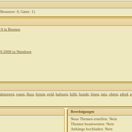
 Benutzer: 0, Gäste: 1)
10 in Bremen
09.2008 in Nürnberg
fahrungen
,
essen
,
fluss
,
forum
,
geld
,
haltung
,
hilfe
,
hunde
,
lösen
,
mix
,
ohren
,
pferd
,
p
Berechtigungen
Neue Themen erstellen:
Nein
Themen beantworten:
Nein
Anhänge hochladen:
Nein