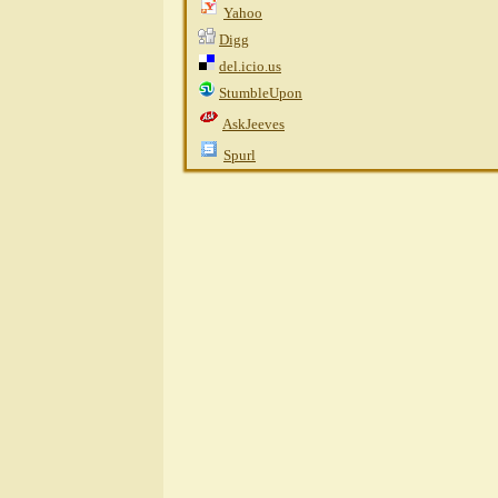
Yahoo
Digg
del.icio.us
StumbleUpon
AskJeeves
Spurl