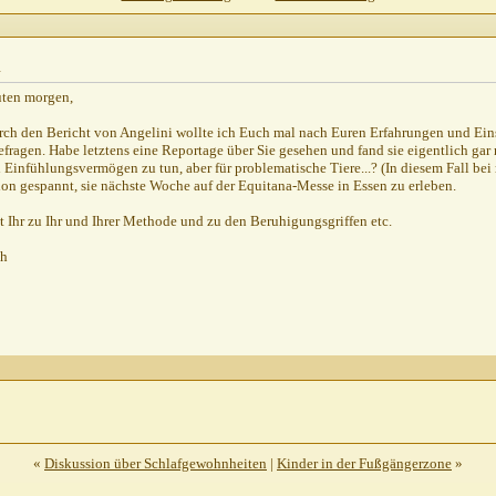
2.2001,
19:19
h
uten morgen,
rch den Bericht von Angelini wollte ich Euch mal nach Euren Erfahrungen und E
efragen. Habe letztens eine Reportage über Sie gesehen und fand sie eigentlich gar
l Einfühlungsvermögen zu tun, aber für problematische Tiere...? (In diesem Fall bei 
on gespannt, sie nächste Woche auf der Equitana-Messe in Essen zu erleben.
t Ihr zu Ihr und Ihrer Methode und zu den Beruhigungsgriffen etc.
ch
«
Diskussion über Schlafgewohnheiten
|
Kinder in der Fußgängerzone
»