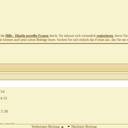
t die
Hilfe - Häufig gestellte Fragen
durch. Sie müssen sich vermutlich
registrieren
, bevor Si
Sie können auch jetzt schon Beiträge lesen. Suchen Sie sich einfach das Forum aus, das Sie am me
:54
14:31
15:38
01,
18:55
Vorheriger Beitrag
Nächster Beitrag