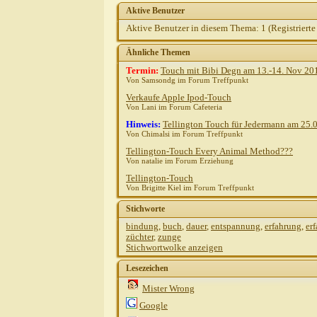
Aktive Benutzer
Aktive Benutzer in diesem Thema: 1
(Registrierte
Ähnliche Themen
Termin:
Touch mit Bibi Degn am 13.-14. Nov 20
Von Samsondg im Forum Treffpunkt
Verkaufe Apple Ipod-Touch
Von Lani im Forum Cafeteria
Hinweis:
Tellington Touch für Jedermann am 25.
Von Chimalsi im Forum Treffpunkt
Tellington-Touch Every Animal Method???
Von natalie im Forum Erziehung
Tellington-Touch
Von Brigitte Kiel im Forum Treffpunkt
Stichworte
bindung
,
buch
,
dauer
,
entspannung
,
erfahrung
,
er
züchter
,
zunge
Stichwortwolke anzeigen
Lesezeichen
Mister Wrong
Google