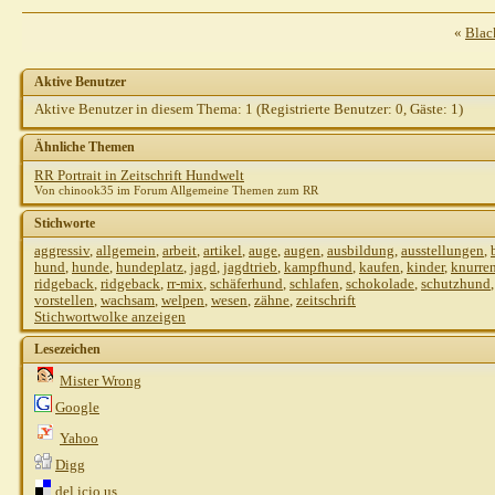
Ralph Schober
[QUOTE]Original geschrieben...
07.08.2001,
23:21
«
Blac
Webmaster
hallo ralph es gibt da eine...
08.08.2001,
12:28
Dieter Degen
Hallo Ralph! Grüße an die...
08.08.2001,
13:03
Aktive Benutzer
Ralph Schober
Hi Webmaster, werde die...
08.08.2001,
14:26
Aktive Benutzer in diesem Thema: 1
(Registrierte Benutzer: 0, Gäste: 1)
Ähnliche Themen
RR Portrait in Zeitschrift Hundwelt
Von chinook35 im Forum Allgemeine Themen zum RR
Stichworte
aggressiv
,
allgemein
,
arbeit
,
artikel
,
auge
,
augen
,
ausbildung
,
ausstellungen
,
hund
,
hunde
,
hundeplatz
,
jagd
,
jagdtrieb
,
kampfhund
,
kaufen
,
kinder
,
knurre
ridgeback
,
ridgeback
,
rr-mix
,
schäferhund
,
schlafen
,
schokolade
,
schutzhund
vorstellen
,
wachsam
,
welpen
,
wesen
,
zähne
,
zeitschrift
Stichwortwolke anzeigen
Lesezeichen
Mister Wrong
Google
Yahoo
Digg
del.icio.us