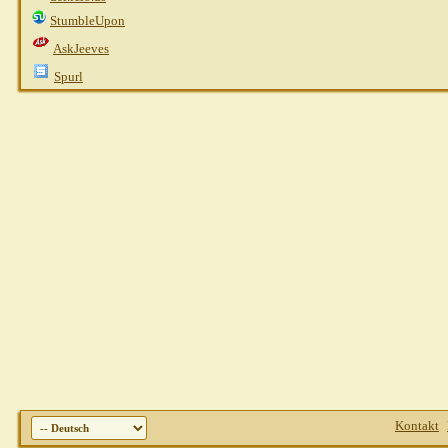
StumbleUpon
AskJeeves
Spurl
Kontakt