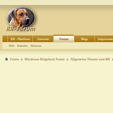
RR - Plattform
Startseite
Forum
Blogs
Impressum
Hilfe
Kalender
Aktionen
Forum
Rhodesian Ridgeback Forum
Allgemeine Themen zum RR