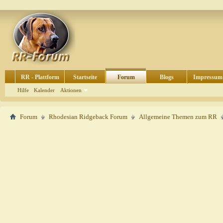
RR - Plattform
Startseite
Forum
Blogs
Impressum
Hilfe
Kalender
Aktionen
Forum
Rhodesian Ridgeback Forum
Allgemeine Themen zum RR