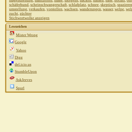
magendrehung
,
mahlzeiten
,
maße
,
morgens
,
nacken
,
namen
,
nase
,
notfall
,
ohr
schäferhund
,
scheinschwangerschaft
,
schlafplatz
,
schnee
,
skeptisch
,
spaziere
umstellung
,
verkaufen
,
vorstellen
,
wachsen
,
wanderungen
,
wasser
,
welpe
,
wel
zucht
,
züchter
Stichwortwolke anzeigen
Lesezeichen
Mister Wrong
Google
Yahoo
Digg
del.icio.us
StumbleUpon
AskJeeves
Spurl