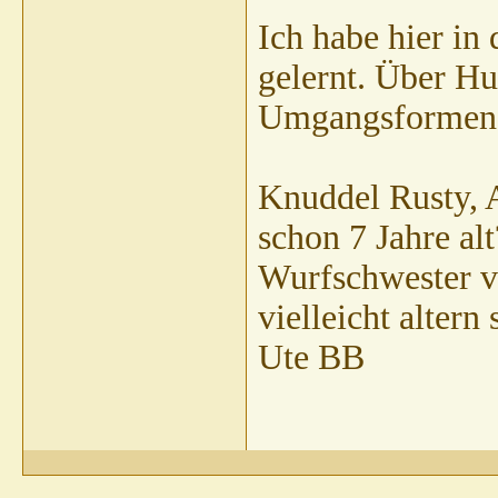
Mandy
Huhu Kathrin, etwas spät -...
09.09.2001,
04:16
Ich habe hier in
Constanze Haag
Hallo Mandy, Du fragst...
09.09.2001,
21:30
Kathrin Sonnenberg
Hallo Mandy, mit den...
10.09.2001,
10:35
gelernt. Über H
Umgangsformen
Knuddel Rusty, A
schon 7 Jahre alt
Wurfschwester v
vielleicht altern 
Ute BB