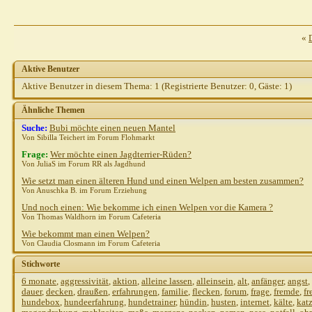
«
Aktive Benutzer
Aktive Benutzer in diesem Thema: 1
(Registrierte Benutzer: 0, Gäste: 1)
Ähnliche Themen
Suche:
Bubi möchte einen neuen Mantel
Von Sibilla Teichert im Forum Flohmarkt
Frage:
Wer möchte einen Jagdterrier-Rüden?
Von JuliaS im Forum RR als Jagdhund
Wie setzt man einen älteren Hund und einen Welpen am besten zusammen?
Von Anuschka B. im Forum Erziehung
Und noch einen: Wie bekomme ich einen Welpen vor die Kamera ?
Von Thomas Waldhorn im Forum Cafeteria
Wie bekommt man einen Welpen?
Von Claudia Closmann im Forum Cafeteria
Stichworte
6 monate
,
aggressivität
,
aktion
,
alleine lassen
,
alleinsein
,
alt
,
anfänger
,
angst
,
dauer
,
decken
,
draußen
,
erfahrungen
,
familie
,
flecken
,
forum
,
frage
,
fremde
,
fr
hundebox
,
hundeerfahrung
,
hundetrainer
,
hündin
,
husten
,
internet
,
kälte
,
kat