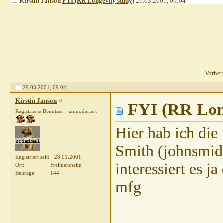
Kirstin Janson
FYI (RR Longevity study)
29.03.2001,
09:04
Vorher
29.03.2001,
09:04
Kirstin Janson
FYI (RR Long
Registrierte Benutzer - unmoderiert
Hier hab ich die
Smith (johnsmid
Registriert seit
28.01.2001
interessiert es j
Ort
Freimersheim
Beiträge
144
mfg