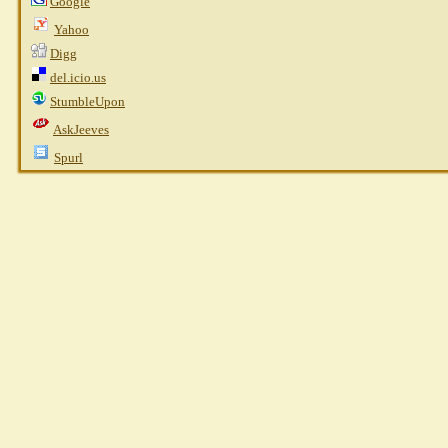
Google
Yahoo
Digg
del.icio.us
StumbleUpon
AskJeeves
Spurl