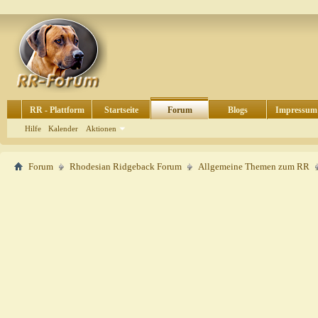
RR - Plattform
Startseite
Forum
Blogs
Impressum
Hilfe
Kalender
Aktionen
Forum
Rhodesian Ridgeback Forum
Allgemeine Themen zum RR