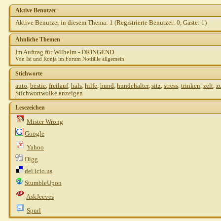
Aktive Benutzer
Aktive Benutzer in diesem Thema: 1
(Registrierte Benutzer: 0, Gäste: 1)
Ähnliche Themen
Im Auftrag für Wilhelm - DRINGEND
Von Isi und Ronja im Forum Notfälle allgemein
Stichworte
auto
,
bestie
,
freilauf
,
hals
,
hilfe
,
hund
,
hundehalter
,
sitz
,
stress
,
trinken
,
zelt
,
z
Stichwortwolke anzeigen
Lesezeichen
Mister Wrong
Google
Yahoo
Digg
del.icio.us
StumbleUpon
AskJeeves
Spurl