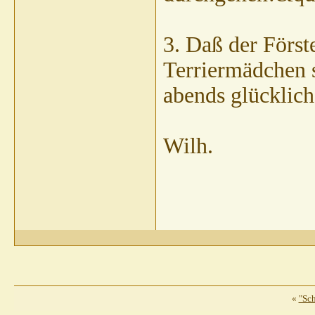
3. Daß der Förste
Terriermädchen 
abends glücklic
Wilh.
«
"Sc