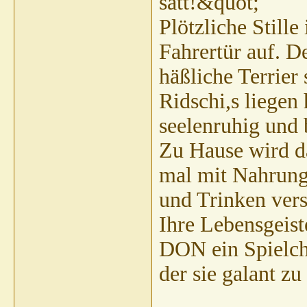
satt!&quot;
Plötzliche Still
Fahrertür auf. D
häßliche Terrier 
Ridschi,s liegen 
seelenruhig und 
Zu Hause wird d
mal mit Nahrun
und Trinken ver
Ihre Lebensgeist
DON ein Spielch
der sie galant z