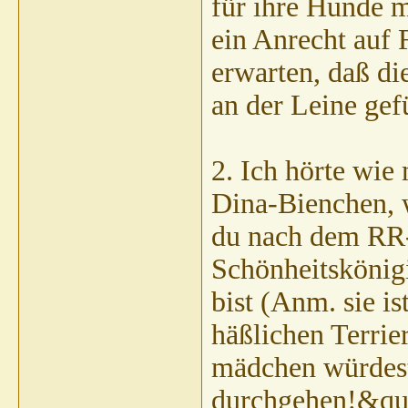
für ihre Hunde 
ein Anrecht auf 
erwarten, daß di
an der Leine ge
2. Ich hörte wie
Dina-Bienchen,
du nach dem RR-
Schönheitskönig
bist (Anm. sie i
häßlichen Terrie
mädchen würdest
durchgehen!&qu