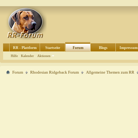
RR - Plattform
Startseite
Forum
Blogs
Impressum
Hilfe
Kalender
Aktionen
Forum
Rhodesian Ridgeback Forum
Allgemeine Themen zum RR