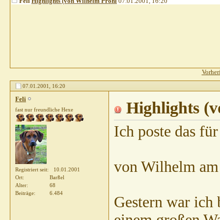
Feli
Highlights (von Wilhelm Pröhl
07.01.2001,
16:20
Vorher
07.01.2001,
16:20
Feli
Highlights (
fast nur freundliche Hexe
Ich poste das fü
von Wilhelm am 
Registriert seit
10.01.2001
Ort
Barßel
Alter
68
Beiträge
6.484
Gestern war ich
einem großen Wa