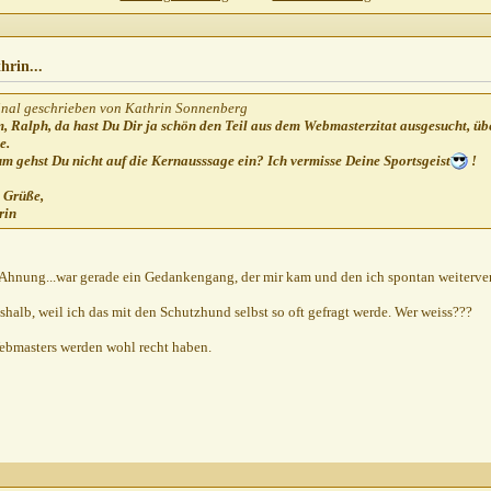
u Dir...
19.11.2001,
14:07
0:47
hrin...
inal geschrieben von Kathrin Sonnenberg
, Ralph, da hast Du Dir ja schön den Teil aus dem Webmasterzitat ausgesucht, ü
e.
m gehst Du nicht auf die Kernausssage ein? Ich vermisse Deine Sportsgeist
!
e Grüße,
rin
 Ahnung...war gerade ein Gedankengang, der mir kam und den ich spontan weiterver
eshalb, weil ich das mit den Schutzhund selbst so oft gefragt werde. Wer weiss???
ebmasters werden wohl recht haben.