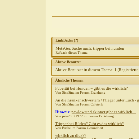
LinkBacks (
?
)
MetaGer, Suche nach: tripper bei hunden
Refback
dieses Thema
Aktive Benutzer
Aktive Benutzer in diesem Thema: 1
(Registrierte
Ähnliche Themen
Pubertät bei Hunden – gibt es die wirklich?
Von SinaSina im Forum Erziehung
An die Krankenschwestern / Pfleger unter Euch - g
Von SinaSina im Forum Cafeteria
Hinweis:
pawlow und skinner gibt es wirklich....
Von pete23021972 im Forum Erziehung
Tripper bei Rüden? Gibt es das wirklich?
Von Birthe im Forum Gesundheit
wirklich zu dick??