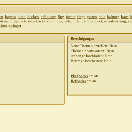
en
,
bayern
,
buch
,
decken
,
erfahrung
,
flug
,
forum
,
frage
,
garten
,
hals
,
haltung
,
haus
,
h
bleme
,
ridgeback
,
ridgebacks
,
rr hündin
,
rüde
,
rüden
,
schutzhund
,
sozialisierung
,
sp
chter
,
zwinger
Berechtigungen
Neue Themen erstellen:
Nein
Themen beantworten:
Nein
Anhänge hochladen:
Nein
Beiträge bearbeiten:
Nein
Pingbacks
are
an
Refbacks
are
an