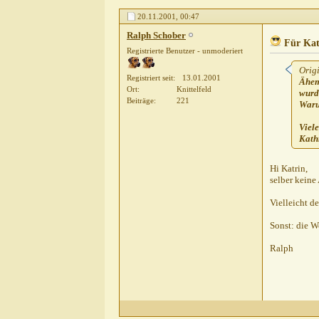
Kathrin Sonnenberg
Ähem, Ralph, da hast D
20.11.2001,
00:47
Ralph Schober
Für Kathrin...
20.11.2001,
0
Ralph Schober
Für Kat
Registrierte Benutzer - unmoderiert
Orig
Registriert seit
13.01.2001
Ähem
Ort
Knittelfeld
wurd
Beiträge
221
Waru
Viel
Kath
Hi Katrin,
selber keine
Vielleicht d
Sonst: die W
Ralph