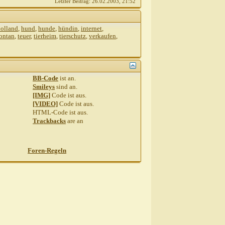
Letzter Beitrag:
26.02.2003,
21:52
olland
,
hund
,
hunde
,
hündin
,
internet
,
ontan
,
teuer
,
tierheim
,
tierschutz
,
verkaufen
,
BB-Code
ist
an
.
Smileys
sind
an
.
[IMG]
Code ist
aus
.
[VIDEO]
Code ist
aus
.
HTML-Code ist
aus
.
Trackbacks
are
an
Foren-Regeln