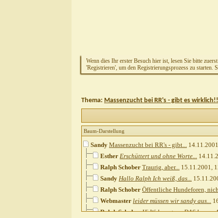
Wenn dies Ihr erster Besuch hier ist, lesen Sie bitte zuers
'Registrieren', um den Registrierungsprozess zu starten. 
Thema:
Massenzucht bei RR's - gibt es wirklich!
Baum-Darstellung
Sandy
Massenzucht bei RR's - gibt...
14.11.200
Esther
Erschüttert und ohne Worte...
14.11.
Ralph Schober
Traurig, aber...
15.11.2001,
1
Sandy
Hallo Ralph Ich weiß, das...
15.11.20
Ralph Schober
Öffentliche Hundeforen, nicht
Webmaster
leider müssen wir sandy aus...
16
Ralph Schober
Hi Webmasters, DAS kann...
1