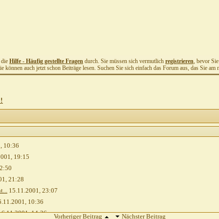
t die
Hilfe - Häufig gestellte Fragen
durch. Sie müssen sich vermutlich
registrieren
, bevor Si
Sie können auch jetzt schon Beiträge lesen. Suchen Sie sich einfach das Forum aus, das Sie am me
!!
1,
10:36
2001,
19:15
2:50
01,
21:28
...
15.11.2001,
23:07
.11.2001,
10:36
6.11.2001,
14:36
Vorheriger Beitrag
Nächster Beitrag