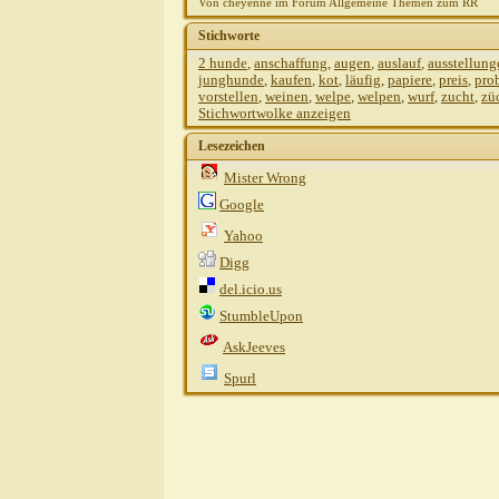
Von cheyenne im Forum Allgemeine Themen zum RR
Stichworte
2 hunde
,
anschaffung
,
augen
,
auslauf
,
ausstellung
junghunde
,
kaufen
,
kot
,
läufig
,
papiere
,
preis
,
pro
vorstellen
,
weinen
,
welpe
,
welpen
,
wurf
,
zucht
,
zü
Stichwortwolke anzeigen
Lesezeichen
Mister Wrong
Google
Yahoo
Digg
del.icio.us
StumbleUpon
AskJeeves
Spurl