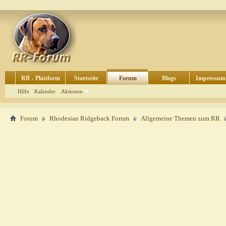
RR - Plattform
Startseite
Forum
Blogs
Impressum
Hilfe
Kalender
Aktionen
Forum
Rhodesian Ridgeback Forum
Allgemeine Themen zum RR