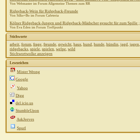
Von Webmaster im Forum Allgemeine Themen zum RR
Ridgeback-Wein für Ridgeback-Freunde
Von Silke+Bo im Forum Cafeteria
Kölner Ridgeback-Jungen und Ridgeback-Mädscher gesucht für zum Spille ;
Von Eva Eden im Forum Treffpunkt
Stichworte
arbeit
,
forum
,
frage
,
freunde
,
gewicht
,
haus
,
hund
,
hunde
,
hündin
,
jagd
,
jagen
ridgebacks
,
spiele
,
spielen
,
welpe
,
wild
Stichwortwolke anzeigen
Lesezeichen
Mister Wrong
Google
Yahoo
Digg
del.icio.us
StumbleUpon
AskJeeves
Spurl