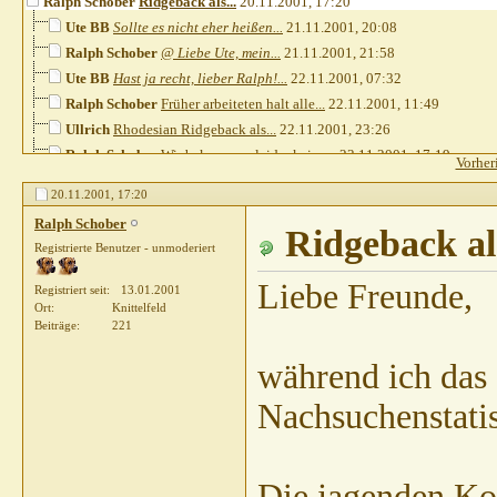
Ralph Schober
Ridgeback als...
20.11.2001,
17:20
Ute BB
Sollte es nicht eher heißen...
21.11.2001,
20:08
Ralph Schober
@ Liebe Ute, mein...
21.11.2001,
21:58
Ute BB
Hast ja recht, lieber Ralph!...
22.11.2001,
07:32
Ralph Schober
Früher arbeiteten halt alle...
22.11.2001,
11:49
Ullrich
Rhodesian Ridgeback als...
22.11.2001,
23:26
Ralph Schober
Wir bekommen leider keine...
23.11.2001,
17:19
Vorher
Ullrich
Ridgeback in jagdlicher Hand
23.11.2001,
19:32
20.11.2001,
17:20
Ralph Schober
Ridgeback al
Registrierte Benutzer - unmoderiert
Liebe Freunde,
Registriert seit
13.01.2001
Ort
Knittelfeld
Beiträge
221
während ich das s
Nachsuchenstati
Die jagenden Kol