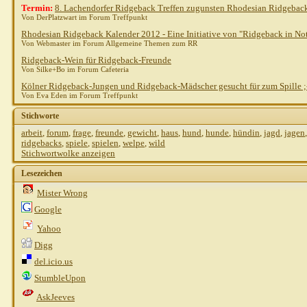
Termin:
8. Lachendorfer Ridgeback Treffen zugunsten Rhodesian Ridgeback 
Von DerPlatzwart im Forum Treffpunkt
Rhodesian Ridgeback Kalender 2012 - Eine Initiative von "Ridgeback in No
Von Webmaster im Forum Allgemeine Themen zum RR
Ridgeback-Wein für Ridgeback-Freunde
Von Silke+Bo im Forum Cafeteria
Kölner Ridgeback-Jungen und Ridgeback-Mädscher gesucht für zum Spille ;
Von Eva Eden im Forum Treffpunkt
Stichworte
arbeit
,
forum
,
frage
,
freunde
,
gewicht
,
haus
,
hund
,
hunde
,
hündin
,
jagd
,
jagen
ridgebacks
,
spiele
,
spielen
,
welpe
,
wild
Stichwortwolke anzeigen
Lesezeichen
Mister Wrong
Google
Yahoo
Digg
del.icio.us
StumbleUpon
AskJeeves