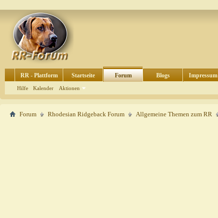
RR - Plattform
Startseite
Forum
Blogs
Impressum
Hilfe
Kalender
Aktionen
Forum
Rhodesian Ridgeback Forum
Allgemeine Themen zum RR