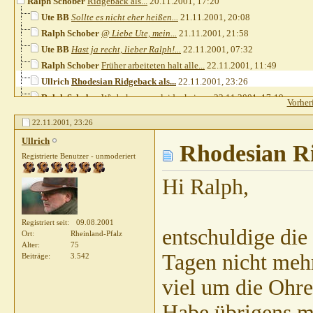
Ralph Schober
Ridgeback als...
20.11.2001,
17:20
Ute BB
Sollte es nicht eher heißen...
21.11.2001,
20:08
Ralph Schober
@ Liebe Ute, mein...
21.11.2001,
21:58
Ute BB
Hast ja recht, lieber Ralph!...
22.11.2001,
07:32
Ralph Schober
Früher arbeiteten halt alle...
22.11.2001,
11:49
Ullrich
Rhodesian Ridgeback als...
22.11.2001,
23:26
Ralph Schober
Wir bekommen leider keine...
23.11.2001,
17:19
Vorher
Ullrich
Ridgeback in jagdlicher Hand
23.11.2001,
19:32
22.11.2001,
23:26
Ullrich
Rhodesian Ri
Registrierte Benutzer - unmoderiert
Hi Ralph,
Registriert seit
09.08.2001
entschuldige die
Ort
Rheinland-Pfalz
Alter
75
Tagen nicht mehr
Beiträge
3.542
viel um die Ohren
Habe übrigens m