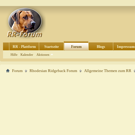
RR - Plattform
Startseite
Forum
Blogs
Impressum
Hilfe
Kalender
Aktionen
Forum
Rhodesian Ridgeback Forum
Allgemeine Themen zum RR