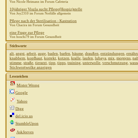
Von Nicole Heimann im Forum Cafeteria
10jähriger Viszla sucht Pflege(Hospiz)stelle
Von Joy2310 im Forum Notfälle allgemein
Pflege nach der Sterilisation - Kastration
Von Chacira im Forum Gesundheit
eine Frage zur Pflege
Von hoschi79 im Forum Gesundheit
Stichworte
alt
,
angst
,
arbeit
,
auge
,
baden
,
barfen
,
bäume
,
draußen
,
entzündungen
,
ernähr
knabbern
,
kopfhaut
,
korrekt
,
kotzen
,
kralle
,
laufen
,
lubaya
,
mix
,
morgens
,
na
stimme
,
straße
,
tierarzt
,
tipp
,
tipps
,
training
,
unterwolle
,
verschmutzung
,
wass
Stichwortwolke anzeigen
Lesezeichen
Mister Wrong
Google
Yahoo
Digg
del.icio.us
StumbleUpon
AskJeeves