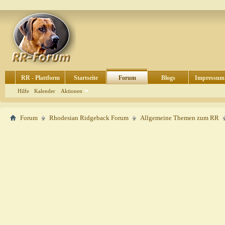
RR - Plattform
Startseite
Forum
Blogs
Impressum
Hilfe
Kalender
Aktionen
Forum
Rhodesian Ridgeback Forum
Allgemeine Themen zum RR