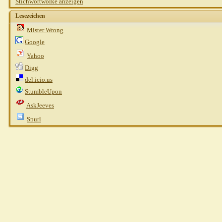
Stichwortwolke anzeigen
Lesezeichen
Mister Wrong
Google
Yahoo
Digg
del.icio.us
StumbleUpon
AskJeeves
Spurl