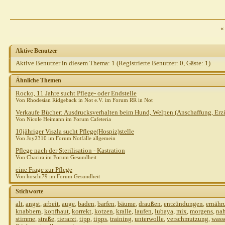
Joy2310
AW: Pflege
25.10.2010,
14:27
Gast
AW: Pflege
25.10.2010,
14:36
Steph821
AW: Pflege
25.10.2010,
14:43
«
Gast
AW: Pflege
25.10.2010,
15:01
Steph821
AW: Pflege
25.10.2010,
15:12
Aktive Benutzer
shirotora
AW: Pflege
25.10.2010,
16:13
Aktive Benutzer in diesem Thema: 1
(Registrierte Benutzer: 0, Gäste: 1)
Weitere Beiträge folgen...
Ähnliche Themen
Heins
AW: Pflege
25.10.2010,
15:06
Rocko, 11 Jahre sucht Pflege- oder Endstelle
Gast
AW: Pflege
25.10.2010,
15:50
Von Rhodesian Ridgeback in Not e.V. im Forum RR in Not
Gast
AW: Pflege
25.10.2010,
16:20
Verkaufe Bücher: Ausdrucksverhalten beim Hund, Welpen (Anschaffung, Erz
Sibilla Teichert
AW: Pflege
25.10.2010,
17:01
Von Nicole Heimann im Forum Cafeteria
10jähriger Viszla sucht Pflege(Hospiz)stelle
Von Joy2310 im Forum Notfälle allgemein
Pflege nach der Sterilisation - Kastration
Von Chacira im Forum Gesundheit
eine Frage zur Pflege
Von hoschi79 im Forum Gesundheit
Stichworte
alt
,
angst
,
arbeit
,
auge
,
baden
,
barfen
,
bäume
,
draußen
,
entzündungen
,
ernähr
knabbern
,
kopfhaut
,
korrekt
,
kotzen
,
kralle
,
laufen
,
lubaya
,
mix
,
morgens
,
na
stimme
,
straße
,
tierarzt
,
tipp
,
tipps
,
training
,
unterwolle
,
verschmutzung
,
wass