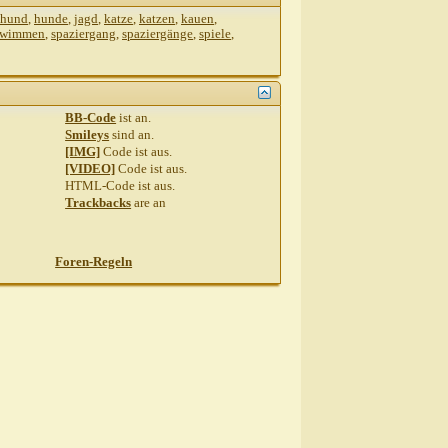
hund
,
hunde
,
jagd
,
katze
,
katzen
,
kauen
,
hwimmen
,
spaziergang
,
spaziergänge
,
spiele
,
BB-Code
ist
an
.
Smileys
sind
an
.
[IMG]
Code ist
aus
.
[VIDEO]
Code ist
aus
.
HTML-Code ist
aus
.
Trackbacks
are
an
Foren-Regeln