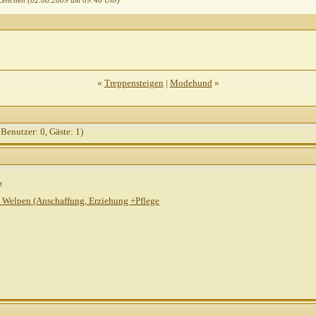
 Lenchen (02.08.2009 um
09:40
Uhr)
ge
11.08.2009,
13:51
13:22
:57
«
Treppensteigen
|
Modehund
»
,
18:18
 Benutzer: 0, Gäste: 1)
0,
18:46
t
 Welpen (Anschaffung, Erziehung +Pflege
:27
:12
,
16:13