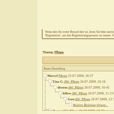
Wenn dies Ihr erster Besuch hier ist, lesen Sie bitte zuers
'Registrieren', um den Registrierungsprozess zu starten. 
Thema:
Pflege
Baum-Darstellung
Marcel
Pflege
25.07.2009,
18:37
Tina G.
AW: Pflege
26.07.2009,
10:16
dissens
AW: Pflege
26.07.2009,
10:41
fellow
AW: Pflege
26.07.2009,
11:23
Gast
AW: Pflege
26.07.2009,
12:
Weitere Beiträge folgen...
dissens
AW: Pflege
26.07.2009,
10:22