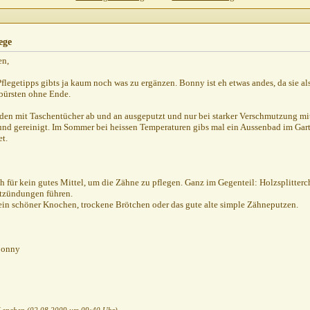
ege
:16
en,
06
Pflegetipps gibts ja kaum noch was zu ergänzen. Bonny ist eh etwas andes, da sie al
:24
bürsten ohne Ende.
en mit Taschentücher ab und an ausgeputzt und nur bei starker Verschmutzung mi
 und gereinigt. Im Sommer bei heissen Temperaturen gibs mal ein Aussenbad im Gar
t.
5
9,
11:42
ch für kein gutes Mittel, um die Zähne zu pflegen. Ganz im Gegenteil: Holzsplitte
tzündungen führen.
ein schöner Knochen, trockene Brötchen oder das gute alte simple Zähneputzen.
,
20:15
Bonny
2:31
17:16
12:01