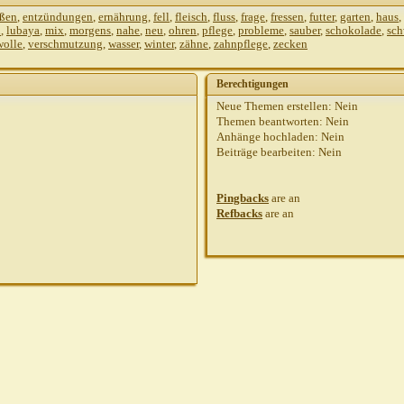
ußen
,
entzündungen
,
ernährung
,
fell
,
fleisch
,
fluss
,
frage
,
fressen
,
futter
,
garten
,
haus
,
n
,
lubaya
,
mix
,
morgens
,
nahe
,
neu
,
ohren
,
pflege
,
probleme
,
sauber
,
schokolade
,
sc
wolle
,
verschmutzung
,
wasser
,
winter
,
zähne
,
zahnpflege
,
zecken
20
5.10.2010,
17:01
Berechtigungen
Neue Themen erstellen:
Nein
Themen beantworten:
Nein
Anhänge hochladen:
Nein
Beiträge bearbeiten:
Nein
Pingbacks
are
an
Refbacks
are
an