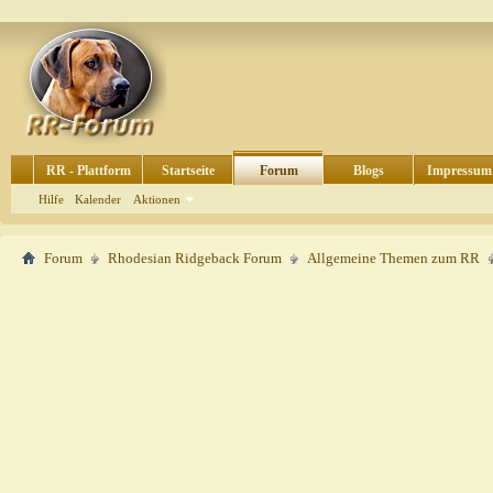
RR - Plattform
Startseite
Forum
Blogs
Impressum
Hilfe
Kalender
Aktionen
Forum
Rhodesian Ridgeback Forum
Allgemeine Themen zum RR