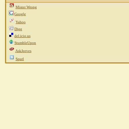
Mister Wrong
Google
Yahoo
Digg
del.icio.us
StumbleUpon
AskJeeves
Spurl