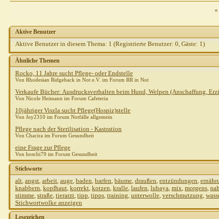
Joy2310
AW: Pflege
25.10.2010,
14:27
«
Gast
AW: Pflege
25.10.2010,
14:36
Steph821
AW: Pflege
25.10.2010,
14:43
Aktive Benutzer
Gast
AW: Pflege
25.10.2010,
15:01
Aktive Benutzer in diesem Thema: 1
(Registrierte Benutzer: 0, Gäste: 1)
Steph821
AW: Pflege
25.10.2010,
15:12
shirotora
AW: Pflege
25.10.2010,
16:13
Ähnliche Themen
Weitere Beiträge folgen...
Rocko, 11 Jahre sucht Pflege- oder Endstelle
Heins
AW: Pflege
25.10.2010,
15:06
Von Rhodesian Ridgeback in Not e.V. im Forum RR in Not
Gast
AW: Pflege
25.10.2010,
15:50
Verkaufe Bücher: Ausdrucksverhalten beim Hund, Welpen (Anschaffung, Erz
Von Nicole Heimann im Forum Cafeteria
Gast
AW: Pflege
25.10.2010,
16:20
10jähriger Viszla sucht Pflege(Hospiz)stelle
Sibilla Teichert
AW: Pflege
25.10.2010,
17:01
Von Joy2310 im Forum Notfälle allgemein
Pflege nach der Sterilisation - Kastration
Von Chacira im Forum Gesundheit
eine Frage zur Pflege
Von hoschi79 im Forum Gesundheit
Stichworte
alt
,
angst
,
arbeit
,
auge
,
baden
,
barfen
,
bäume
,
draußen
,
entzündungen
,
ernähr
knabbern
,
kopfhaut
,
korrekt
,
kotzen
,
kralle
,
laufen
,
lubaya
,
mix
,
morgens
,
na
stimme
,
straße
,
tierarzt
,
tipp
,
tipps
,
training
,
unterwolle
,
verschmutzung
,
wass
Stichwortwolke anzeigen
Lesezeichen