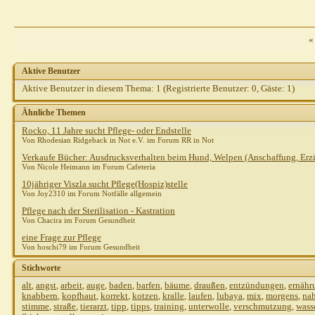
Gast
AW: Pflege
25.10.2010,
14:36
Steph821
AW: Pflege
25.10.2010,
14:43
Gast
AW: Pflege
25.10.2010,
15:01
«
Steph821
AW: Pflege
25.10.2010,
15:12
shirotora
AW: Pflege
25.10.2010,
16:13
Aktive Benutzer
shetani
AW: Pflege
25.10.2010,
17:06
Aktive Benutzer in diesem Thema: 1
(Registrierte Benutzer: 0, Gäste: 1)
Katharina HF
AW: Pflege
25.10.2010,
17:36
Ähnliche Themen
Weitere Beiträge folgen...
Rocko, 11 Jahre sucht Pflege- oder Endstelle
Heins
AW: Pflege
25.10.2010,
15:06
Von Rhodesian Ridgeback in Not e.V. im Forum RR in Not
Gast
AW: Pflege
25.10.2010,
15:50
Verkaufe Bücher: Ausdrucksverhalten beim Hund, Welpen (Anschaffung, Erz
Gast
AW: Pflege
25.10.2010,
16:20
Von Nicole Heimann im Forum Cafeteria
Sibilla Teichert
AW: Pflege
25.10.2010,
17:01
10jähriger Viszla sucht Pflege(Hospiz)stelle
Von Joy2310 im Forum Notfälle allgemein
Pflege nach der Sterilisation - Kastration
Von Chacira im Forum Gesundheit
eine Frage zur Pflege
Von hoschi79 im Forum Gesundheit
Stichworte
alt
,
angst
,
arbeit
,
auge
,
baden
,
barfen
,
bäume
,
draußen
,
entzündungen
,
ernähr
knabbern
,
kopfhaut
,
korrekt
,
kotzen
,
kralle
,
laufen
,
lubaya
,
mix
,
morgens
,
na
stimme
,
straße
,
tierarzt
,
tipp
,
tipps
,
training
,
unterwolle
,
verschmutzung
,
wass