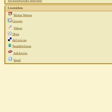
Stichwortwolke anzeigen
Lesezeichen
Mister Wrong
Google
Yahoo
Digg
del.icio.us
StumbleUpon
AskJeeves
Spurl