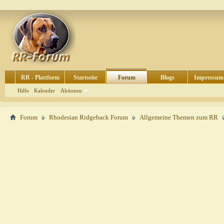
RR - Plattform
Startseite
Forum
Blogs
Impressum
Hilfe
Kalender
Aktionen
Forum
Rhodesian Ridgeback Forum
Allgemeine Themen zum RR