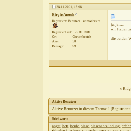
Elke Antosch
Schnittmuster?!?! - mit...
27.11
28.11.2001,
15:08
Ralph Schober
Re: Winterzart?
28.11.2001,
BirgitsAnouk
BirgitsAnouk
ja, ja...... wir Frauen...
28.11.
Registrierte Benutzer - unmoderiert
Dana Panitzsch-Nittel
Thermomantel
28.11
ja, ja......
wir Frauen 
Elke Antosch
Danke Dana - hallo Ralph
30.1
Registriert seit
29.01.2001
Ort
Grevenbroich
die beiden 
Alter
58
Beiträge
99
«
Ridge
Aktive Benutzer
Aktive Benutzer in diesem Thema: 1
(Registrierte
Stichworte
angst
,
bett
,
beule
,
blase
,
blasenentzündung
,
erfah
ridgeback
,
schnee
,
schweden
,
spaziergang
,
suche
,