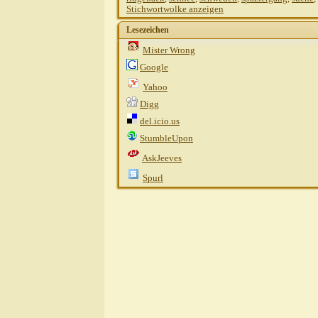
Stichwortwolke anzeigen
Lesezeichen
Mister Wrong
Google
Yahoo
Digg
del.icio.us
StumbleUpon
AskJeeves
Spurl