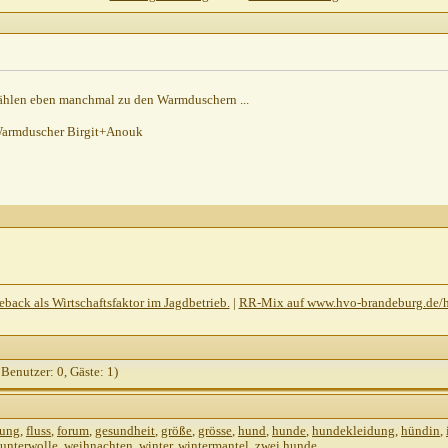
.2001,
21:25
13:49
2001,
15:08
.2001,
18:19
zählen eben manchmal zu den Warmduschern ...
1.2001,
11:41
Warmduscher Birgit+Anouk
back als Wirtschaftsfaktor im Jagdbetrieb.
|
RR-Mix auf www.hvo-brandeburg.de/
 Benutzer: 0, Gäste: 1)
rung
,
fluss
,
forum
,
gesundheit
,
größe
,
grösse
,
hund
,
hunde
,
hundekleidung
,
hündin
,
unterwolle
,
weihnachten
,
winter
,
wintermantel
,
zwei hunde