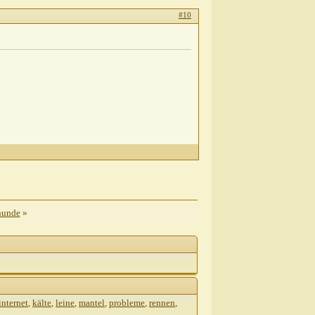
#10
hunde
»
internet
,
kälte
,
leine
,
mantel
,
probleme
,
rennen
,