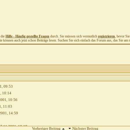
t die
Hilfe - Häufig gestellte Fragen
durch. Sie müssen sich vermutlich
registrieren
, bevor Si
Sie können auch jetzt schon Beiträge lesen. Suchen Sie sich einfach das Forum aus, das Sie am me
1,
09:53
1,
10:14
2001,
10:56
1,
11:03
2001,
14:59
7.11.2001,
18:18
Vorheriger Beitrag
Nächster Beitrag