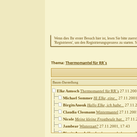
Wenn dies Ihr erster Besuch hier ist, lesen Sie bitte zuers
'Registrieren', um den Registrierungsprozess zu starten. 
Thema:
Thermomantel für RR´s
Baum-Darstellung
Elke Antosch
Thermomantel für RR´s
27.11.200
Michael Sommer
Hi Elke, eine...
27.11.200
BirgitsAnouk
Hallo Elke, ich habe...
27.11.
Claudia Closmann
Wintermantel
27.11.200
Nicole
Meine kleine Frostbeule hat...
27.11.
Jambear
Winterzart?
27.11.2001,
17:43
BirgitsAnouk
Hey Jambear, na da kennst...
2