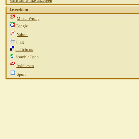
Stichwortwolke anzeigen
Lesezeichen
Mister Wrong
Google
Yahoo
Digg
del.icio.us
StumbleUpon
AskJeeves
Spurl