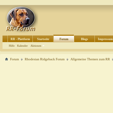
RR - Plattform
Startseite
Forum
Blogs
Impressum
Hilfe
Kalender
Aktionen
Forum
Rhodesian Ridgeback Forum
Allgemeine Themen zum RR