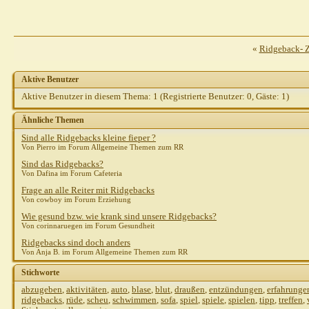
«
Ridgeback- Z
Aktive Benutzer
Aktive Benutzer in diesem Thema: 1
(Registrierte Benutzer: 0, Gäste: 1)
Ähnliche Themen
Sind alle Ridgebacks kleine fieper ?
Von Pierro im Forum Allgemeine Themen zum RR
Sind das Ridgebacks?
Von Dafina im Forum Cafeteria
Frage an alle Reiter mit Ridgebacks
Von cowboy im Forum Erziehung
Wie gesund bzw. wie krank sind unsere Ridgebacks?
Von corinnaruegen im Forum Gesundheit
Ridgebacks sind doch anders
Von Anja B. im Forum Allgemeine Themen zum RR
Stichworte
abzugeben
,
aktivitäten
,
auto
,
blase
,
blut
,
draußen
,
entzündungen
,
erfahrunge
ridgebacks
,
rüde
,
scheu
,
schwimmen
,
sofa
,
spiel
,
spiele
,
spielen
,
tipp
,
treffen
,