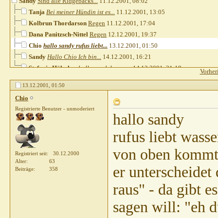
Sandy
Sind alle Ridgebacks...
11.12.2001,
08:02
Tanja
Bei meiner Hündin ist es...
11.12.2001,
13:05
Kolbrun Thordarson
Regen
11.12.2001,
17:04
Dana Panitzsch-Nittel
Regen
12.12.2001,
19:37
Chio
hallo sandy rufus liebt...
13.12.2001,
01:50
Sandy
Hallo Chio Ich bin...
14.12.2001,
16:21
Stefanie Hölscher
hallo, nach langer...
14.12.2001,
21:18
Vorher
13.12.2001,
01:50
Chio
Registrierte Benutzer - unmoderiert
hallo sandy
rufus liebt wasse
von oben kommt 
Registriert seit
30.12.2000
Alter
63
er unterscheidet
Beiträge
358
raus" - da gibt e
sagen will: "eh 