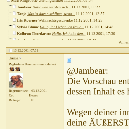
Mats
Ridgeback- Zeitungsartikel
11.12.2001,
09:54
Jambear
Hallo - da werden sich...
11.12.2001,
11:22
Tanja
Was ist daran schlimm, wenn...
11.12.2001,
12:57
Iris Koerner
Weihnachtsgeschenke
11.12.2001,
14:23
Sylvia Blume
Hallo, Ihr Lieben ich freue...
11.12.2001,
14:48
Kolbrun Thordarson
Hallo, Ich habe den...
11.12.2001,
17:30
Jambear
Hallo - als wenn ich...
11.12.2001,
19:43
Vorher
Tanja
1. Um so schnell einen guten...
12.12.2001,
07:32
13.12.2001,
07:51
Jambear
Hallo - in dem von Mats...
12.12.2001,
19:43
Tanja
Sylvia Blume
Hallo... ich kenne eine...
12.12.2001,
20:10
Registrierte Benutzer - unmoderiert
Mats
Ridgeback-Artikel
12.12.2001,
20:38
@Jambear:
Tanja
@Jambear: Die Vorschau...
13.12.2001,
07:51
Die Vorschau ent
Feli
Bevor sich hier nun nochmehr...
13.12.2001,
20:59
dessen Inhalt es 
Registriert seit
03.12.2001
Ort
Hessen
Beiträge
146
Wegen deiner inn
deine ÄUßERST h