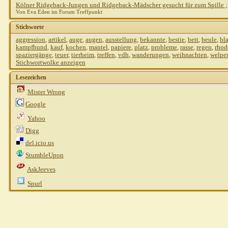
Kölner Ridgeback-Jungen und Ridgeback-Mädscher gesucht für zum Spille ;
Von Eva Eden im Forum Treffpunkt
Stichworte
aggression
,
artikel
,
auge
,
augen
,
ausstellung
,
bekannte
,
bestie
,
bett
,
beule
,
bl
kampfhund
,
kauf
,
kochen
,
mantel
,
papiere
,
platz
,
probleme
,
rasse
,
regen
,
rhod
spaziergänge
,
teuer
,
tierheim
,
treffen
,
vdh
,
wanderungen
,
weihnachten
,
welpe
Stichwortwolke anzeigen
Lesezeichen
Mister Wrong
Google
Yahoo
Digg
del.icio.us
StumbleUpon
AskJeeves
Spurl