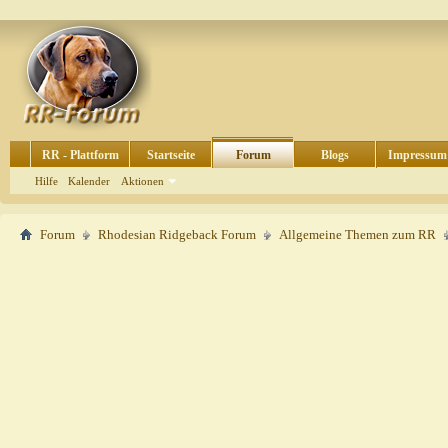
RR - Plattform
Startseite
Forum
Blogs
Impressum
Hilfe
Kalender
Aktionen
Forum
Rhodesian Ridgeback Forum
Allgemeine Themen zum RR