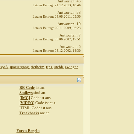
Antworten:
45
Letzter Beitrag:
21.12.2013,
18:46
Antworten:
93
Letzter Beitrag:
04.08.2011,
05:30
Antworten:
19
Letzter Beitrag:
20.11.2009,
06:23
Antworten:
7
Letzter Beitrag:
05.06.2007,
17:51
Antworten:
5
Letzter Beitrag:
08.12.2002,
14:30
,
spaß
,
spaziergang
,
tierheim
,
tips
,
utebb
,
zwinger
BB-Code
ist
an
.
Smileys
sind
an
.
[IMG]
Code ist
aus
.
[VIDEO]
Code ist
aus
.
HTML-Code ist
aus
.
Trackbacks
are
an
Foren-Regeln