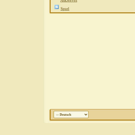
AskJeeves
Spurl