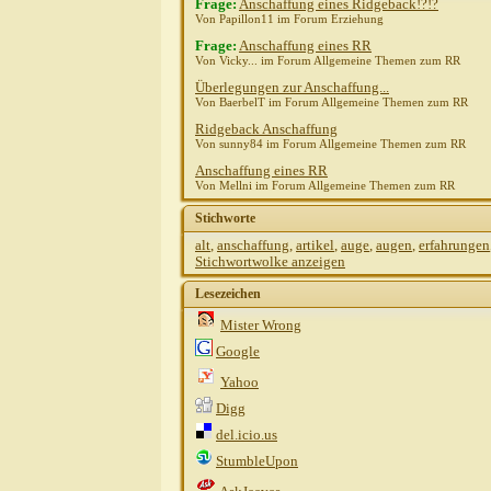
Frage:
Anschaffung eines Ridgeback!?!?
Von Papillon11 im Forum Erziehung
Frage:
Anschaffung eines RR
Von Vicky... im Forum Allgemeine Themen zum RR
Überlegungen zur Anschaffung...
Von BaerbelT im Forum Allgemeine Themen zum RR
Ridgeback Anschaffung
Von sunny84 im Forum Allgemeine Themen zum RR
Anschaffung eines RR
Von Mellni im Forum Allgemeine Themen zum RR
Stichworte
alt
,
anschaffung
,
artikel
,
auge
,
augen
,
erfahrungen
Stichwortwolke anzeigen
Lesezeichen
Mister Wrong
Google
Yahoo
Digg
del.icio.us
StumbleUpon