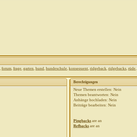
,
forum
,
frage
,
garten
,
hund
,
hundeschule
,
konsequent
,
ridgeback
,
ridgebacks
,
rüde
Berechtigungen
Neue Themen erstellen:
Nein
Themen beantworten:
Nein
Anhänge hochladen:
Nein
Beiträge bearbeiten:
Nein
Pingbacks
are
an
Refbacks
are
an