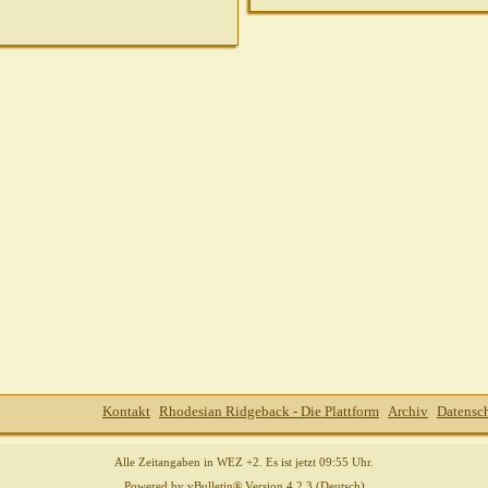
Kontakt
Rhodesian Ridgeback - Die Plattform
Archiv
Datensc
Alle Zeitangaben in WEZ +2. Es ist jetzt
09:55
Uhr.
Powered by
vBulletin®
Version 4.2.3 (Deutsch)