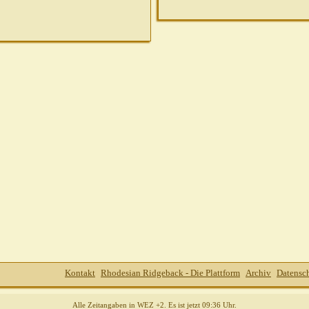
,
08:00
,
08:16
!
23.07.2010,
08:34
3.07.2010,
08:42
ht!
23.07.2010,
08:48
,
09:07
9:12
010,
09:17
0,
09:33
010,
09:38
3.07.2010,
09:45
17
,
09:35
Kontakt
Rhodesian Ridgeback - Die Plattform
Archiv
Datensc
.2010,
16:44
010,
20:28
Alle Zeitangaben in WEZ +2. Es ist jetzt
09:36
Uhr.