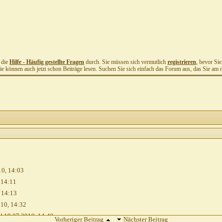
t die
Hilfe - Häufig gestellte Fragen
durch. Sie müssen sich vermutlich
registrieren
, bevor Si
Sie können auch jetzt schon Beiträge lesen. Suchen Sie sich einfach das Forum aus, das Sie am me
10,
14:03
,
14:11
,
14:13
010,
14:32
!
19.07.2010,
14:40
Vorheriger Beitrag
Nächster Beitrag