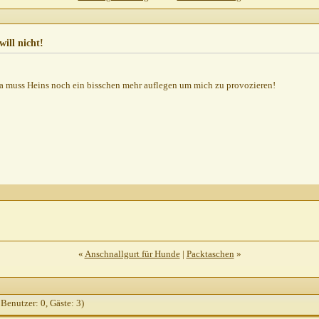
07.2010,
09:24
icht!
20.07.2010,
10:10
ill nicht!
icht!
21.07.2010,
08:56
22.07.2010,
13:23
a muss Heins noch ein bisschen mehr auflegen um mich zu provozieren!
3
2010,
14:19
,
15:18
15:26
7.2010,
15:31
.2010,
20:27
«
Anschnallgurt für Hunde
|
Packtaschen
»
:21
20:14
.2010,
21:21
 Benutzer: 0, Gäste: 3)
47