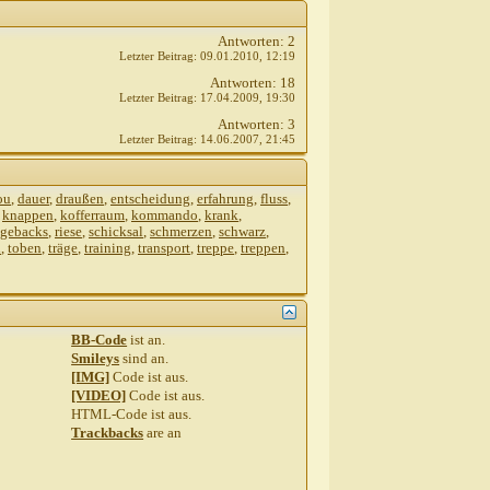
Antworten:
2
Letzter Beitrag:
09.01.2010,
12:19
Antworten:
18
Letzter Beitrag:
17.04.2009,
19:30
Antworten:
3
Letzter Beitrag:
14.06.2007,
21:45
ou
,
dauer
,
draußen
,
entscheidung
,
erfahrung
,
fluss
,
,
knappen
,
kofferraum
,
kommando
,
krank
,
dgebacks
,
riese
,
schicksal
,
schmerzen
,
schwarz
,
h
,
toben
,
träge
,
training
,
transport
,
treppe
,
treppen
,
BB-Code
ist
an
.
Smileys
sind
an
.
[IMG]
Code ist
aus
.
[VIDEO]
Code ist
aus
.
HTML-Code ist
aus
.
Trackbacks
are
an