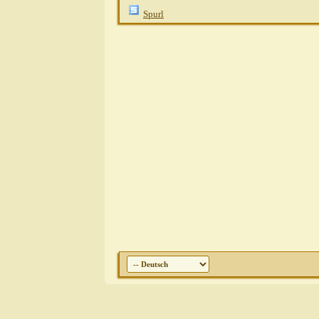
Steph821
A
Spurl
Sibilla Tei
2 wilde
Sibilla
2 w
Sibi
Ste