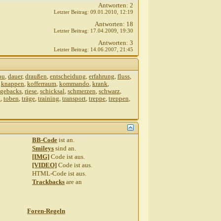
Antworten:
2
Letzter Beitrag:
09.01.2010,
12:19
Antworten:
18
Letzter Beitrag:
17.04.2009,
19:30
Antworten:
3
Letzter Beitrag:
14.06.2007,
21:45
ou
,
dauer
,
draußen
,
entscheidung
,
erfahrung
,
fluss
,
,
knappen
,
kofferraum
,
kommando
,
krank
,
dgebacks
,
riese
,
schicksal
,
schmerzen
,
schwarz
,
h
,
toben
,
träge
,
training
,
transport
,
treppe
,
treppen
,
BB-Code
ist
an
.
Smileys
sind
an
.
[IMG]
Code ist
aus
.
[VIDEO]
Code ist
aus
.
HTML-Code ist
aus
.
Trackbacks
are
an
Foren-Regeln