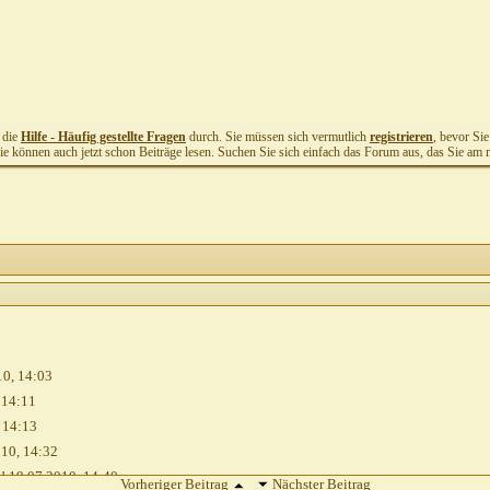
t die
Hilfe - Häufig gestellte Fragen
durch. Sie müssen sich vermutlich
registrieren
, bevor Si
Sie können auch jetzt schon Beiträge lesen. Suchen Sie sich einfach das Forum aus, das Sie am me
10,
14:03
,
14:11
,
14:13
010,
14:32
!
19.07.2010,
14:40
Vorheriger Beitrag
Nächster Beitrag