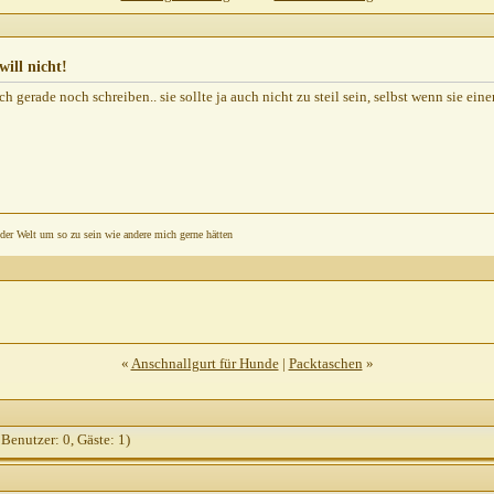
07.2010,
09:24
icht!
20.07.2010,
10:10
ill nicht!
icht!
21.07.2010,
08:56
ich gerade noch schreiben.. sie sollte ja auch nicht zu steil sein, selbst wenn sie ein
22.07.2010,
13:23
3
2010,
14:19
,
15:18
 der Welt um so zu sein wie andere mich gerne hätten
15:26
7.2010,
15:31
«
Anschnallgurt für Hunde
|
Packtaschen
»
.2010,
20:27
:21
 Benutzer: 0, Gäste: 1)
20:14
.2010,
21:21
47