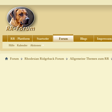
RR - Plattform
Startseite
Forum
Blogs
Impressum
Hilfe
Kalender
Aktionen
Forum
Rhodesian Ridgeback Forum
Allgemeine Themen zum RR