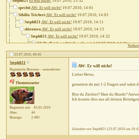
Steph821
Er will nicht!
19.07.2010,
13:52
spechti
AW: Er will nicht!
19.07.2010,
14:01
Sibilla Teichert
AW: Er will nicht!
19.07.2010,
14:03
Steph821
AW: Er will nicht!
19.07.2010,
14:11
shirotora
AW: Er will nicht!
19.07.2010,
14:13
Steph821
AW: Er will nicht!
19.07.2010,
14:32
Sibilla Teichert
AW: Er will nicht!
19.07.2010,
14:40
Vorher
Weitere Beiträge folgen...
23.07.2010,
09:45
chinook35
AW: Er will nicht!
20.07.2010,
09:24
Steph821
Sibilla Teichert
AW: Er will nicht!
20.07.2010,
10:10
AW: Er will nicht!
Registrierte Benutzer - unmoderiert
Sibilla Teichert
AW: Er will nicht!
21.07.2010,
08:56
Lieber Heins,
Black1962
AW: Er will nicht!
22.07.2010,
13:23
Themenstarter
gestattest du mir 1-2 Fragen und wärst d
Othello
AW: Er will nicht!
19.07.2010,
14:13
Katharina HF
AW: Er will nicht!
19.07.2010,
14:19
Bist du Züchter? Hast du Hunde? Antwor
Ich konnte dies aus all deinen Beiträgen
Heins
AW: Er will nicht!
19.07.2010,
15:11
Steph821
AW: Er will nicht!
19.07.2010,
15:18
Registriert seit
05.01.2010
Alter
44
Gast
AW: Er will nicht!
19.07.2010,
15:26
Beiträge
2.485
Steph821
AW: Er will nicht!
19.07.2010,
15:31
Weitere Beiträge folgen...
Geändert von Steph821 (23.07.2010 um
10:4
Weitere Beiträge folgen...