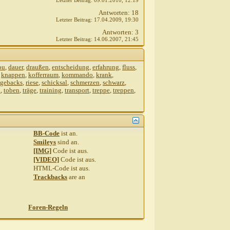
Letzter Beitrag:
09.01.2010,
12:19
Antworten:
18
Letzter Beitrag:
17.04.2009,
19:30
Antworten:
3
Letzter Beitrag:
14.06.2007,
21:45
ou
,
dauer
,
draußen
,
entscheidung
,
erfahrung
,
fluss
,
,
knappen
,
kofferraum
,
kommando
,
krank
,
dgebacks
,
riese
,
schicksal
,
schmerzen
,
schwarz
,
h
,
toben
,
träge
,
training
,
transport
,
treppe
,
treppen
,
BB-Code
ist
an
.
Smileys
sind
an
.
[IMG]
Code ist
aus
.
[VIDEO]
Code ist
aus
.
HTML-Code ist
aus
.
Trackbacks
are
an
Foren-Regeln