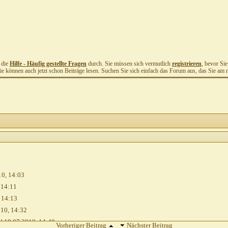
t die
Hilfe - Häufig gestellte Fragen
durch. Sie müssen sich vermutlich
registrieren
, bevor Si
Sie können auch jetzt schon Beiträge lesen. Suchen Sie sich einfach das Forum aus, das Sie am me
10,
14:03
,
14:11
,
14:13
010,
14:32
!
19.07.2010,
14:40
Vorheriger Beitrag
Nächster Beitrag