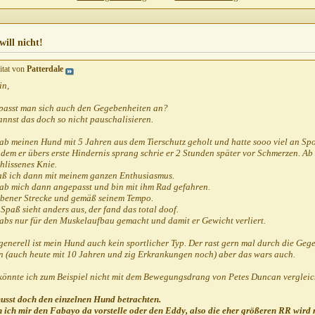
07.2010,
09:24
icht!
20.07.2010,
10:10
ill nicht!
icht!
21.07.2010,
08:56
itat von
Patterdale
22.07.2010,
13:23
in,
3
2010,
14:19
. passt man sich auch den Gegebenheiten an?
nnst das doch so nicht pauschalisieren.
,
15:18
ab meinen Hund mit 5 Jahren aus dem Tierschutz geholt und hatte sooo viel an Spo
dem er übers erste Hindernis sprang schrie er 2 Stunden später vor Schmerzen. Ab
15:26
hlissenes Knie.
7.2010,
15:31
aß ich dann mit meinem ganzen Enthusiasmus.
hab mich dann angepasst und bin mit ihm Rad gefahren.
ebener Strecke und gemäß seinem Tempo.
Spaß sieht anders aus, der fand das total doof.
habs nur für den Muskelaufbau gemacht und damit er Gewicht verliert.
enerell ist mein Hund auch kein sportlicher Typ. Der rast gern mal durch die Geg
.2010,
20:27
n (auch heute mit 10 Jahren und zig Erkrankungen noch) aber das wars auch.
:21
könnte ich zum Beispiel nicht mit dem Bewegungsdrang von Petes Duncan vergleic
20:14
.2010,
21:21
usst doch den einzelnen Hund betrachten.
 ich mir den Fabayo da vorstelle oder den Eddy, also die eher größeren RR wird 
47