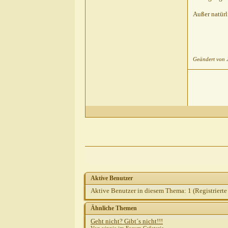
Steph821
A
Außer natürl
Sibilla Tei
2 wilde
Sibilla
2 w
Geändert von
Sibi
Ste
Aktive Benutzer
Aktive Benutzer in diesem Thema: 1
(Registrierte
Ähnliche Themen
Geht nicht? Gibt´s nicht!!!