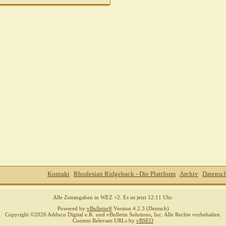
Gast
AW: Er will nicht!
22.07.2010,
13:19
Juchhu
AW: Er will nicht!
22.07.2010,
13:26
Sibilla Teichert
AW: Er will nicht!
22.07.
Juchhu
AW: Er will nicht!
22.07.2010
Silke+Bo
AW: Er will nicht!
22.07.2010,
1
Juchhu
AW: Er will nicht!
22.07.2010
Steph821
AW: Er will nicht!
22.07
Silke+Bo
AW: Er will nicht!
22.07.
Sibilla Teichert
AW: Er will ni
Steph821
AW: Er will nicht
Gast
AW: Er will nicht!
marlies
AW: Er will
Juchhu
AW: Er will nicht!
22.0
Gast
AW: Er will nicht!
22.
Juchhu
AW: Er will nic
Kontakt
Rhodesian Ridgeback - Die Plattform
Archiv
Datensc
Gast
AW: Er will nic
Juchhu
AW: Er w
Alle Zeitangaben in WEZ +2. Es ist jetzt
12:11
Uhr.
Gast
AW: Er 
Powered by
vBulletin®
Version 4.2.3 (Deutsch)
Copyright ©2026 Adduco Digital e.K. und vBulletin Solutions, Inc. Alle Rechte vorbehalten.
Gudrun
Content Relevant URLs by
vBSEO