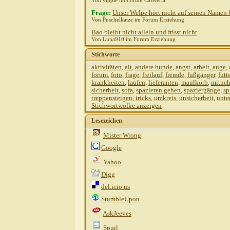
Von yippie im Forum Cafeteria
Frage:
Unser Welpe hört nicht auf seinen Namen 
Von Puschelkatze im Forum Erziehung
Bao bleibt nicht allein und frisst nicht
Von Luna910 im Forum Erziehung
Stichworte
aktivitäten
,
alt
,
andere hunde
,
angst
,
arbeit
,
auge
,
forum
,
foto
,
frage
,
freilauf
,
fremde
,
fußgänger
,
futt
krankheiten
,
laufen
,
lieferanten
,
maulkorb
,
mitne
sicherheit
,
sofa
,
spazieren gehen
,
spaziergänge
,
sp
treppensteigen
,
tricks
,
umkreis
,
unsicherheit
,
unte
Stichwortwolke anzeigen
Lesezeichen
Mister Wrong
Google
Yahoo
Digg
del.icio.us
StumbleUpon
AskJeeves
Spurl