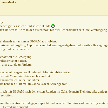
ouren denke.
,
22:23
.2010,
23:19
tig.
7.2010,
23:28
chen gibt es solche und solche Hunde.
0,
07:31
eden Halters sollte es in den ersten zwei bis drei Lebensjahren sein, die Veranlagu
07:49
:05
iel damals mit unserem DJ-SAM ausprobiert.
10,
21:48
hrtenarbeit, Agility, Apportiert- und Erkennungsaufgaben und sportive Bewegung
king und Schwimmen).
26
.07.2010,
23:27
schaft war die Bewegung.
dies erkannt hatten,
21.07.2010,
06:54
, dies gezielt zu fördern.
2010,
07:27
09:08
h habe mir wegen des Hundes ein Mountainbike gekauft.
rher mit Mountainbiking nichts am Hut.
7.2010,
09:14
anz normaler Freizeitradfahrer,
icht!
21.07.2010,
09:22
ike habe ich 8-10 mal im Jahr aus dem Keller geholt.
.07.2010,
09:29
 ich mit DJ-SAM nach den ersten Runden im Gelände mein Trekkingbike zerlegt ha
nicht!
21.07.2010,
09:44
 getroffen.
: Er will nicht!
21.07.2010,
09:49
undheitsstatus nicht dagegen spricht und man den Trainingsaufbau richtig gestalte
r
AW: Er will nicht!
21.07.2010,
10:00
t Herr&Hund spricht.