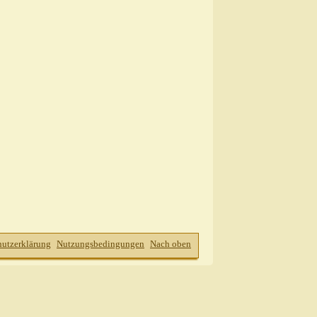
2010,
13:57
,
14:04
4:08
,
14:14
.2010,
14:18
2010,
14:27
cht!
22.07.2010,
14:34
!
19.10.2010,
18:07
19.10.2010,
18:47
 nicht!
20.10.2010,
13:09
7.2010,
16:06
07.2010,
16:25
ht!
22.07.2010,
16:41
hutzerklärung
Nutzungsbedingungen
Nach oben
ht!
22.07.2010,
16:45
ill nicht!
22.07.2010,
16:50
will nicht!
22.07.2010,
17:06
/NRW
AW: Er will nicht!
22.07.2010,
18:20