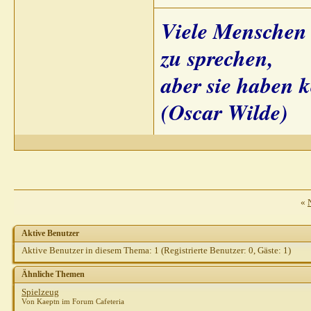
Bajana
AW: Spielzeug für RR-Zähne...
20.07.
Viele Menschen 
Joy2310
AW: Spielzeug für RR-Zähne...
2
Bajana
AW: Spielzeug für RR-Zähne..
zu sprechen,
Joy2310
AW: Spielzeug für RR-Zä
Bajana
AW: Spielzeug für RR-
aber sie haben k
Joy2310
AW: Spielzeug für
(Oscar Wilde)
Gast
AW: Spielzeug für
Joy2310
AW: Spielz
Gast
AW: Spielz
Gast
AW: Spi
Joy2310
AW: Spielzeug für RR-Zähne...
20.07.2010,
10:17
Gast
AW: Spielzeug für RR-Zähne...
20.07.2010,
10:27
elainee
AW: Spielzeug für RR-Zähne...
20.07.2010,
10:08
«
Gast
AW: Spielzeug für RR-Zähne...
12.08.2010,
07:13
Divus07
AW: Spielzeug für RR-Zähne...
12.08.2010,
09:45
Aktive Benutzer
Gast
AW: Spielzeug für RR-Zähne...
12.08.2010,
10:14
Aktive Benutzer in diesem Thema: 1
(Registrierte Benutzer: 0, Gäste: 1)
Divus07
AW: Spielzeug für RR-Zähne...
12.08.2010,
10:20
Ähnliche Themen
Gast
AW: Spielzeug für RR-Zähne...
12.08.2010,
10:37
Spielzeug
Gast
AW: Spielzeug für RR-Zähne...
14.08.2010,
05:36
Von Kaeptn im Forum Cafeteria