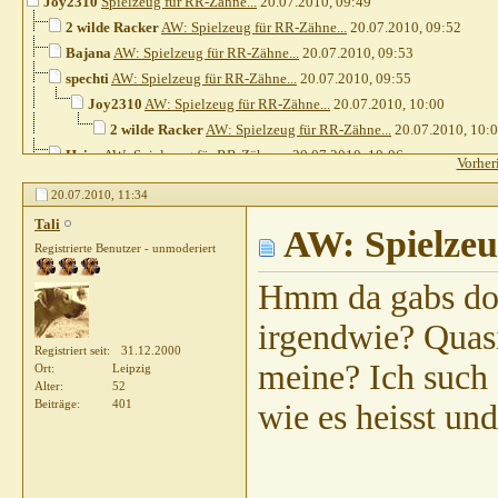
Joy2310
Spielzeug für RR-Zähne...
20.07.2010,
09:49
2 wilde Racker
AW: Spielzeug für RR-Zähne...
20.07.2010,
09:52
Bajana
AW: Spielzeug für RR-Zähne...
20.07.2010,
09:53
spechti
AW: Spielzeug für RR-Zähne...
20.07.2010,
09:55
Joy2310
AW: Spielzeug für RR-Zähne...
20.07.2010,
10:00
2 wilde Racker
AW: Spielzeug für RR-Zähne...
20.07.2010,
10:
Heins
AW: Spielzeug für RR-Zähne...
20.07.2010,
10:06
Vorher
2 wilde Racker
AW: Spielzeug für RR-Zähne...
20.07.2010,
10:09
20.07.2010,
11:34
Heins
AW: Spielzeug für RR-Zähne...
20.07.2010,
10:16
Tali
Joy2310
AW: Spielzeug für RR-Zähne...
AW: Spielzeu
20.07.2010,
10:18
Registrierte Benutzer - unmoderiert
Steph821
AW: Spielzeug für RR-Zähne...
20.07.2010,
10:20
Joy2310
AW: Spielzeug für RR-Zähne...
20.07.2010,
10:
Hmm da gabs doc
2 wilde Racker
AW: Spielzeug für RR-Zähne...
20.07.2010,
irgendwie? Quas
Heins
AW: Spielzeug für RR-Zähne...
20.07.2010,
10:30
Registriert seit
31.12.2000
Gast
AW: Spielzeug für RR-Zähne...
20.07.2010,
10:
meine? Ich such 
Ort
Leipzig
Joy2310
AW: Spielzeug für RR-Zähne...
20.07.2
Alter
52
Beiträge
401
wie es heisst u
Buddy09
AW: Spielzeug für RR-Zähne...
20.0
Tali
AW: Spielzeug für RR-Zähne...
20.0
Gast
AW: Spielzeug für RR-Zähne...
20
Steph821
AW: Spielzeug für RR-Zähne...
20.07.2