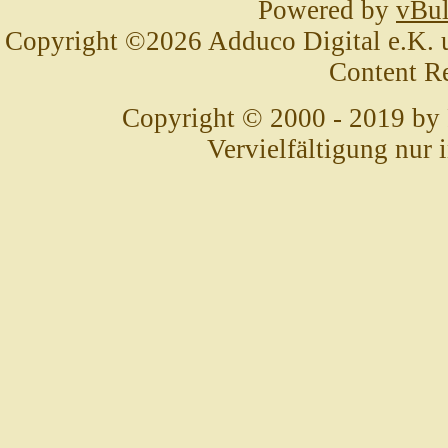
Powered by
vBul
Copyright ©2026 Adduco Digital e.K. un
Content R
Copyright © 2000 - 2019 by
Vervielfältigung nur