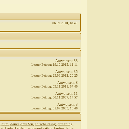
06.09.2010,
18:45
32
7
31
2010,
08:38
09.2010,
15:54
9.2010,
20:09
Antworten:
88
Letzter Beitrag:
19.10.2013,
11:11
5.10.2010,
16:05
Antworten:
35
..
25.10.2010,
16:34
Letzter Beitrag:
23.03.2012,
20:25
rung mit...
26.10.2010,
02:43
Antworten:
8
ng mit...
26.10.2010,
07:52
Letzter Beitrag:
03.11.2011,
07:40
 folgen...
Antworten:
11
Letzter Beitrag:
30.11.2007,
14:57
ng mit...
28.10.2010,
12:47
Antworten:
3
 folgen...
Letzter Beitrag:
01.07.2003,
10:40
5.10.2010,
19:54
5.10.2010,
21:17
,
büro
,
dauer
,
draußen
,
entscheidung
,
erfahrung
,
net
,
karin
,
kaufen
,
kommunikation
,
laufen
,
leine
,