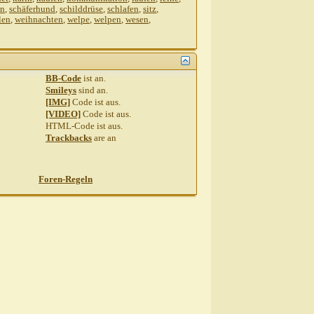
:34
en
,
schäferhund
,
schilddrüse
,
schlafen
,
sitz
,
len
,
weihnachten
,
welpe
,
welpen
,
wesen
,
BB-Code
ist
an
.
Smileys
sind
an
.
[IMG]
Code ist
aus
.
[VIDEO]
Code ist
aus
.
HTML-Code ist
aus
.
Trackbacks
are
an
Foren-Regeln