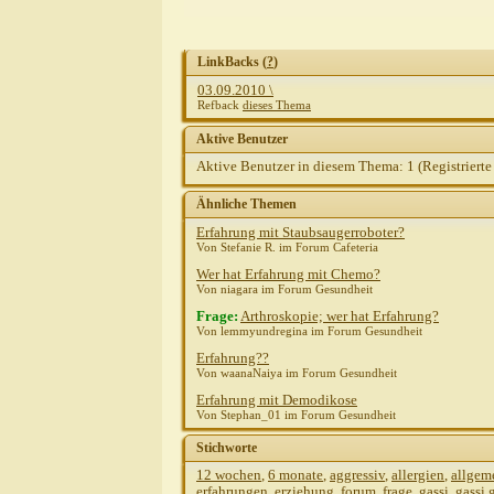
LinkBacks (
?
)
03.09.2010 \
Refback
dieses Thema
Aktive Benutzer
Aktive Benutzer in diesem Thema: 1
(Registrierte
Ähnliche Themen
Erfahrung mit Staubsaugerroboter?
Von Stefanie R. im Forum Cafeteria
Wer hat Erfahrung mit Chemo?
Von niagara im Forum Gesundheit
Frage:
Arthroskopie; wer hat Erfahrung?
Von lemmyundregina im Forum Gesundheit
Erfahrung??
Von waanaNaiya im Forum Gesundheit
Erfahrung mit Demodikose
Von Stephan_01 im Forum Gesundheit
Stichworte
12 wochen
,
6 monate
,
aggressiv
,
allergien
,
allgem
erfahrungen
,
erziehung
,
forum
,
frage
,
gassi
,
gassi 