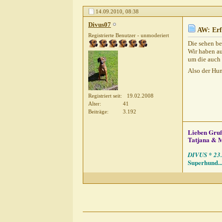
Gast
AW: Erfahrung mit...
14.09.2010,
08:38
Divus07
AW: Erfahrung
Divus07
pete23021972
AW: Erf
AW: Erf
Registrierte Benutzer - unmoderiert
Sibilla Teichert
AW
Die sehen be
Gast
AW: Erfah
Wir haben au
um die auch 
Gast
AW: Er
Also der Hu
Nanni0
Sibi
Registriert seit
19.02.2008
Alter
41
Beiträge
3.192
Lieben Gru
Tatjana & 
DIVUS * 23.
Superhund...