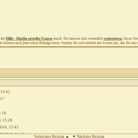
t die
Hilfe - Häufig gestellte Fragen
durch. Sie müssen sich vermutlich
registrieren
, bevor Si
Sie können auch jetzt schon Beiträge lesen. Suchen Sie sich einfach das Forum aus, das Sie am me
,
13:01
:17
5:18
0,
15:26
2010,
15:43
08.2010,
15:54
Vorheriger Beitrag
Nächster Beitrag