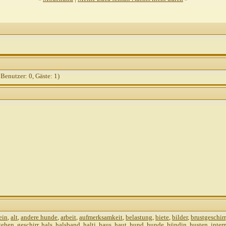
Gast
AW: Erfahrung mit...
07.09.2010,
10:34
Stefanie R.
AW: Erfahrung mit...
07.09.2010,
19:50
Gast
AW: Erfahrung mit...
13.09.2010,
01:11
Mariee
AW: Erfahrung mit...
13.09.2010,
15:
ju1202
AW: Erfahrung mit...
13.09.2010,
16:0
Gast
AW: Erfahrung mit...
13.09.2010,
21:
 Benutzer: 0, Gäste: 1)
Divus07
AW: Erfahrung mit...
14.09.
shirotora
AW: Erfahrung mit...
14.
Gast
AW: Erfahrung mit...
14.0
Gast
AW: Erfahrung mit...
2
Gast
AW: Erfahrung mit.
FrauKim
AW: Erfah
Gast
AW: Erfahru
Weitere Beiträge
Wurzel
AW: Erfahru
Weitere Beiträge
Nanni01
AW: Erfahrung mit...
2
Gast
AW: Erfahrung mit...
2
ein
,
alt
,
andere hunde
,
arbeit
,
aufmerksamkeit
,
belastung
,
biete
,
bilder
,
brustgeschirr
spechti
AW: Erfahrung mit...
07.09.2010,
13:13
gehen
,
geschirr
,
hals
,
halsband
,
halti
,
haus
,
haut
,
hund
,
hunde
,
hündin
,
husten
,
inter