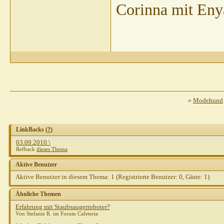
s
Corinna mit Eny
Gast
AW: Erfahrung mit...
03.0
Gast
AW: Erfahrung mit...
03.09.2
shirotora
AW: Erfahrung mit...
Gast
AW: Erfahrung mit...
03.09.2010,
11:20
«
Modehund
spechti
AW: Erfahrung mit...
03.09.2010,
11:3
Heins
AW: Erfahrung mit...
03.09.2010,
11:24
Chio
AW: Erfahrung mit...
03.09.2010,
11:22
LinkBacks (
?
)
03.09.2010 \
Refback
dieses Thema
Aktive Benutzer
Aktive Benutzer in diesem Thema: 1
(Registrierte Benutzer: 0, Gäste: 1)
Ähnliche Themen
Erfahrung mit Staubsaugerroboter?
Von Stefanie R. im Forum Cafeteria