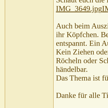
Gast
AW:
IMG_3649.jpg
I
muc
G
dhakiya
AW:
Auch beim Auszie
galathee
Stefa
ihr Köpfchen. Be
G
entspannt. Ein Au
Kein Ziehen ode
Röcheln oder Sch
händelbar.
Das Thema ist fü
Danke für alle T