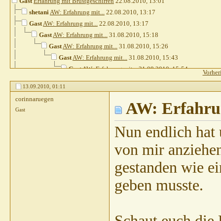
Gast
Erfahrung mit Brustgeschirren
22.08.2010,
13:01
shetani
AW: Erfahrung mit...
22.08.2010,
13:17
Gast
AW: Erfahrung mit...
22.08.2010,
13:17
Gast
AW: Erfahrung mit...
31.08.2010,
15:18
Gast
AW: Erfahrung mit...
31.08.2010,
15:26
Gast
AW: Erfahrung mit...
31.08.2010,
15:43
Gast
AW: Erfahrung mit...
31.08.2010,
15:54
Vorher
Gast
AW: Erfahrung mit...
03.09.2010,
10:43
13.09.2010,
01:11
Divus07
AW: Erfahrung mit...
03.09.2010,
11:15
corinnaruegen
pete23021972
AW: Erfahrun
AW: Erfahrung mit...
03.09.2010,
Gast
Sibilla Teichert
AW: Erfahrung mit...
03.09.2
Gast
AW: Erfahrung mit...
03.09.2010,
11
Nun endlich hat 
Gast
AW: Erfahrung mit...
03.09.2010
von mir anziehe
Nanni01
AW: Erfahrung mit...
03.0
Sibilla Teichert
AW: Erfahrung 
gestanden wie e
Nanni01
AW: Erfahrung mit
geben musste.
Sibilla Teichert
AW: Erf
Gast
AW: Erfahrung 
Gast
AW: Erfahr
Schaut euch die 
Gast
AW: Erf