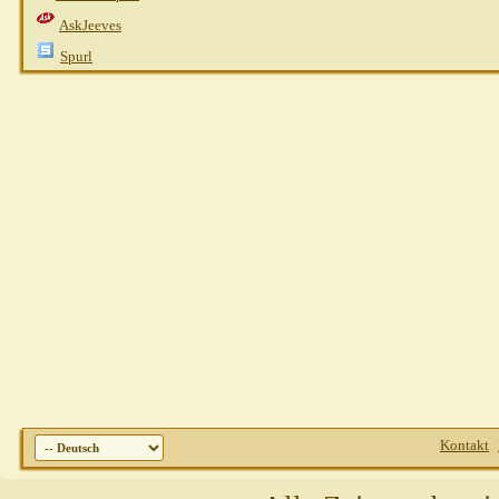
AskJeeves
Spurl
Kontakt