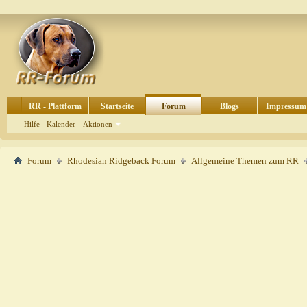
RR - Plattform
Startseite
Forum
Blogs
Impressum
Hilfe
Kalender
Aktionen
Forum
Rhodesian Ridgeback Forum
Allgemeine Themen zum RR