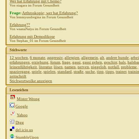
Wer hat Erfahrung mit Chemo?
Von niagara im Forum Gesundheit
Frage:
Arthroskopie; wer hat Erfahrung?
Von lemmyundregina im Forum Gesundheit
Erfahrung??
Von waanaNaiya im Forum Gesundheit
Erfahrung mit Demodikose
Von Stephan_01 im Forum Gesundheit
Stichworte
12 wochen
,
6 monate
,
aggressiv
,
allergien
,
allgemein
,
alt
,
andere hunde
,
arbei
erfahrungen
,
erziehung
,
forum
,
frage
,
gassi
,
gassi gehen
,
geschirr
,
hals
,
halsba
leinenführigkeit
,
literatur
,
lösen
,
namen
,
nerven
,
niggeloh
,
notfall
,
probleme
,
spaziergang
,
spiele
,
spielen
,
standard
,
straße
,
suche
,
tipp
,
tipps
,
trainer
,
traini
zeitschrift
Stichwortwolke anzeigen
Lesezeichen
Mister Wrong
Google
Yahoo
Digg
del.icio.us
StumbleUpon