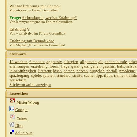
Wer hat Erfahrung mit Chemo?
Von niagara im Forum Gesundheit
Frage:
Arthroskopie; wer hat Erfahrung?
Von lemmyundregina im Forum Gesundheit
Erfahrung??
Von waanaNaiya im Forum Gesundheit
Erfahrung mit Demodikose
Von Stephan_01 im Forum Gesundheit
Stichworte
12 wochen
,
6 monate
,
aggressiv
,
allergien
,
allgemein
,
alt
,
andere hunde
,
arbei
erfahrungen
,
erziehung
,
forum
,
frage
,
gassi
,
gassi gehen
,
geschirr
,
hals
,
halsba
leinenführigkeit
,
literatur
,
lösen
,
namen
,
nerven
,
niggeloh
,
notfall
,
probleme
,
spaziergang
,
spiele
,
spielen
,
standard
,
straße
,
suche
,
tipp
,
tipps
,
trainer
,
traini
s
zeitschrift
Stichwortwolke anzeigen
Lesezeichen
Mister Wrong
Google
Gast
AW: Erfahrung mit...
03.0
Yahoo
Gast
AW: Erfahrung mit...
03.09.2
Digg
shirotora
AW: Erfahrung mit...
del.icio.us
Gast
AW: Erfahrung mit...
03.09.2010,
11:20