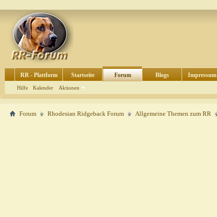
RR - Plattform
Startseite
Forum
Blogs
Impressum
Hilfe
Kalender
Aktionen
Forum
Rhodesian Ridgeback Forum
Allgemeine Themen zum RR