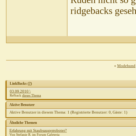
Gast
AW:
ridgebacks geseh
muc
G
dhakiya
AW:
galathee
Stefa
G
«
Modehund
LinkBacks (
?
)
03.09.2010 \
Refback
dieses Thema
Aktive Benutzer
Aktive Benutzer in diesem Thema: 1
(Registrierte Benutzer: 0, Gäste: 1)
Ähnliche Themen
Erfahrung mit Staubsaugerroboter?
Von Stefanie R. im Forum Cafeteria