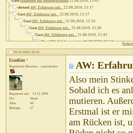
Gast
Erfahrung mit Brustgeschirren
22.08.2010,
13:01
shetani
AW: Erfahrung mit...
22.08.2010,
13:17
Gast
AW: Erfahrung mit...
22.08.2010,
13:17
Gast
AW: Erfahrung mit...
31.08.2010,
15:18
Gast
AW: Erfahrung mit...
31.08.2010,
15:26
Gast
AW: Erfahrung mit...
31.08.2010,
15:43
Gast
AW: Erfahrung mit...
31.08.2010,
15:54
Vorher
Gast
AW: Erfahrung mit...
03.09.2010,
10:43
26.10.2010,
02:43
Divus07
AW: Erfahrung mit...
03.09.2010,
11:15
FrauKim
pete23021972
AW: Erfahrun
AW: Erfahrung mit...
03.09.2010,
Registrierte Benutzer - unmoderiert
Sibilla Teichert
AW: Erfahrung mit...
03.09.2
Gast
AW: Erfahrung mit...
03.09.2010,
11
Also mein Stinke
Gast
AW: Erfahrung mit...
03.09.2010
Sobald ich es an
Nanni01
AW: Erfahrung mit...
03.0
Registriert seit
13.12.2009
Sibilla Teichert
AW: Erfahrung 
mutieren. Außerd
Ort
Wesel
Nanni01
AW: Erfahrung mit
Alter
44
Beiträge
57
Erstmal ist er m
Sibilla Teichert
AW: Erf
Gast
AW: Erfahrung 
am Rücken ist, u
Gast
AW: Erfahr
Rüden nicht so g
Gast
AW: Erf