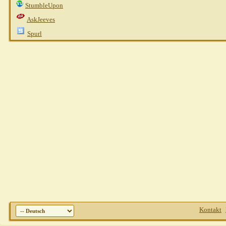
StumbleUpon
spechti
AW: Erfahrung mit...
03.09.2010,
11:3
Heins
AW: Erfahrung mit...
03.09.2010,
11:24
AskJeeves
Chio
AW: Erfahrung mit...
03.09.2010,
11:22
Spurl
Kontakt