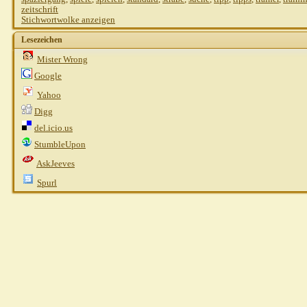
zeitschrift
Stichwortwolke anzeigen
Lesezeichen
Mister Wrong
Google
Yahoo
Digg
del.icio.us
StumbleUpon
AskJeeves
Spurl