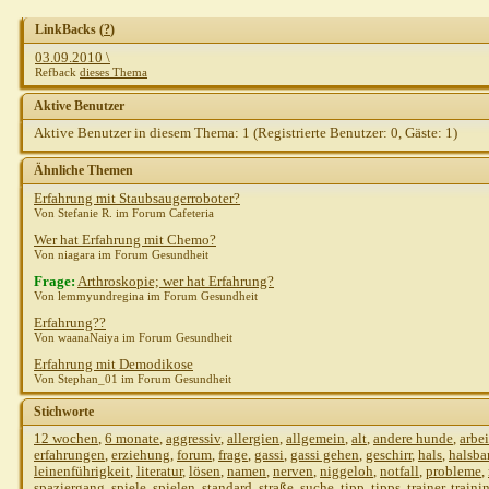
LinkBacks (
?
)
03.09.2010 \
Refback
dieses Thema
Aktive Benutzer
Aktive Benutzer in diesem Thema: 1
(Registrierte Benutzer: 0, Gäste: 1)
Ähnliche Themen
Erfahrung mit Staubsaugerroboter?
Von Stefanie R. im Forum Cafeteria
Wer hat Erfahrung mit Chemo?
Von niagara im Forum Gesundheit
Frage:
Arthroskopie; wer hat Erfahrung?
Von lemmyundregina im Forum Gesundheit
Erfahrung??
Von waanaNaiya im Forum Gesundheit
Erfahrung mit Demodikose
Von Stephan_01 im Forum Gesundheit
Stichworte
12 wochen
,
6 monate
,
aggressiv
,
allergien
,
allgemein
,
alt
,
andere hunde
,
arbei
erfahrungen
,
erziehung
,
forum
,
frage
,
gassi
,
gassi gehen
,
geschirr
,
hals
,
halsba
leinenführigkeit
,
literatur
,
lösen
,
namen
,
nerven
,
niggeloh
,
notfall
,
probleme
,
spaziergang
,
spiele
,
spielen
,
standard
,
straße
,
suche
,
tipp
,
tipps
,
trainer
,
traini