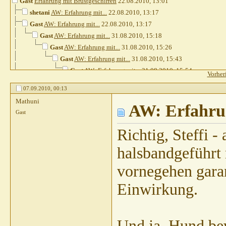
Gast
Erfahrung mit Brustgeschirren
22.08.2010,
13:01
shetani
AW: Erfahrung mit...
22.08.2010,
13:17
Gast
AW: Erfahrung mit...
22.08.2010,
13:17
Gast
AW: Erfahrung mit...
31.08.2010,
15:18
Gast
AW: Erfahrung mit...
31.08.2010,
15:26
Gast
AW: Erfahrung mit...
31.08.2010,
15:43
Gast
AW: Erfahrung mit...
31.08.2010,
15:54
Vorher
Gast
AW: Erfahrung mit...
03.09.2010,
10:43
07.09.2010,
00:13
Divus07
AW: Erfahrung mit...
03.09.2010,
11:15
Mathuni
pete23021972
AW: Erfahrun
AW: Erfahrung mit...
03.09.2010,
Gast
Sibilla Teichert
AW: Erfahrung mit...
03.09.2
Gast
AW: Erfahrung mit...
03.09.2010,
11
Richtig, Steffi -
Gast
AW: Erfahrung mit...
03.09.2010
halsbandgeführt
Nanni01
AW: Erfahrung mit...
03.0
Sibilla Teichert
AW: Erfahrung 
vornegehen garan
Nanni01
AW: Erfahrung mit
Einwirkung.
Sibilla Teichert
AW: Erf
Gast
AW: Erfahrung 
Gast
AW: Erfahr
Und ja, Hund be
Gast
AW: Erf