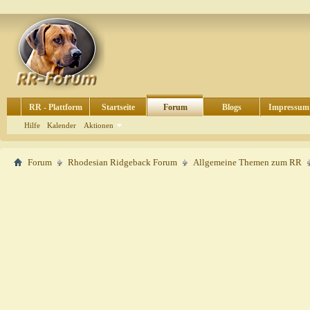
RR - Plattform
Startseite
Forum
Blogs
Impressum
Hilfe
Kalender
Aktionen
Forum
Rhodesian Ridgeback Forum
Allgemeine Themen zum RR