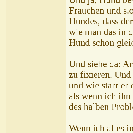
Gast
AW:
Frauchen und s.o
muc
G
Hundes, dass der
dhakiya
AW:
wie man das in 
galathee
Stefa
Hund schon gleic
G
Und siehe da: A
zu fixieren. Und
und wie starr er
als wenn ich ihn
des halben Probl
s
Wenn ich alles 