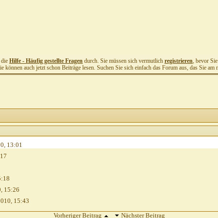
t die
Hilfe - Häufig gestellte Fragen
durch. Sie müssen sich vermutlich
registrieren
, bevor Si
Sie können auch jetzt schon Beiträge lesen. Suchen Sie sich einfach das Forum aus, das Sie am me
10,
13:01
:17
5:18
0,
15:26
2010,
15:43
Vorheriger Beitrag
Nächster Beitrag