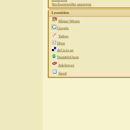
Stichwortwolke anzeigen
Lesezeichen
Mister Wrong
Google
Yahoo
Digg
del.icio.us
StumbleUpon
AskJeeves
Spurl