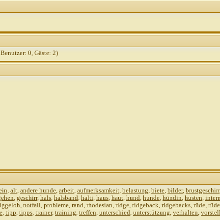
 Benutzer: 0, Gäste: 2)
ein
,
alt
,
andere hunde
,
arbeit
,
aufmerksamkeit
,
belastung
,
biete
,
bilder
,
brustgeschirr
gehen
,
geschirr
,
hals
,
halsband
,
halti
,
haus
,
haut
,
hund
,
hunde
,
hündin
,
husten
,
inter
iggeloh
,
notfall
,
probleme
,
rand
,
rhodesian
,
ridge
,
ridgeback
,
ridgebacks
,
rüde
,
rüd
e
,
tipp
,
tipps
,
trainer
,
training
,
treffen
,
unterschied
,
unterstützung
,
verhalten
,
vorstel