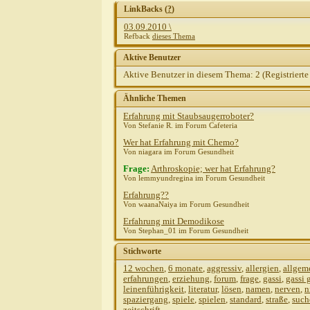
LinkBacks (
?
)
03.09.2010 \
Refback
dieses Thema
Aktive Benutzer
Aktive Benutzer in diesem Thema: 2
(Registrierte
Ähnliche Themen
Erfahrung mit Staubsaugerroboter?
Von Stefanie R. im Forum Cafeteria
Wer hat Erfahrung mit Chemo?
Von niagara im Forum Gesundheit
Frage:
Arthroskopie; wer hat Erfahrung?
Von lemmyundregina im Forum Gesundheit
Erfahrung??
Von waanaNaiya im Forum Gesundheit
Erfahrung mit Demodikose
Von Stephan_01 im Forum Gesundheit
Stichworte
12 wochen
,
6 monate
,
aggressiv
,
allergien
,
allgem
erfahrungen
,
erziehung
,
forum
,
frage
,
gassi
,
gassi 
leinenführigkeit
,
literatur
,
lösen
,
namen
,
nerven
,
n
spaziergang
,
spiele
,
spielen
,
standard
,
straße
,
such
zeitschrift