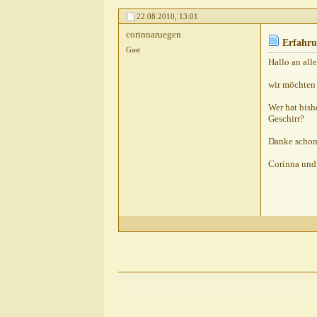
Chio
AW: Erfahrung mit...
03.09.2010,
11:2
22.08.2010,
13:01
corinnaruegen
Erfahru
Gast
Hallo an alle
wir möchten 
Wer hat bish
Geschirr?
Danke schon 
Corinna und