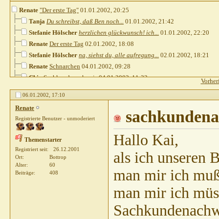
Renate
"Der erste Tag"
01.01.2002,
20:25
Tanja
Du schreibst, daß Ben noch...
01.01.2002,
21:42
Stefanie Hölscher
herzlichen glückwunsch! ich...
01.01.2002,
22:20
Renate
Der erste Tag
02.01.2002,
18:08
Stefanie Hölscher
na, siehst du, alle aufregung...
02.01.2002,
18:21
Renate
Schnarchen
04.01.2002,
09:28
Chio
Sachkundenachweis
04.01.2002,
11:33
Vorher
Renate
Sachkundenachweis
04.01.2002,
11:52
06.01.2002,
17:10
Sylvia u. Kai Opheys
Sachkundenachweis
06.01.2002,
15:36
Renate
Renate
sachkundenachweis
06.01.2002,
sachkundena
17:10
Registrierte Benutzer - unmoderiert
Feli
Hallo, das ist nicht nur in...
06.01.2002,
17:49
Renate
20/40 Regelung
06.01.2002,
20:32
Hallo Kai,
Themenstarter
Chio
"Hundeführer"
06.01.2002,
21:38
Registriert seit
26.12.2001
als ich unseren 
Feli
hi renate, naja ganz frisch...
06.01.2002,
22:44
Ort
Bottrop
Alter
60
Renate
Hi Feli, hi Uwe! Natürlich...
07.01.2002,
07:32
man mir ich muß
Beiträge
408
Chio
hallo renate ich dachte...
07.01.2002,
09:13
man mir ich müss
Ullrich
Der erste Tag
07.01.2002,
20:18
Renate
Hallo Ulli, ich habe...
07.01.2002,
20:52
Sachkundenachwei
Ullrich
Der erste Tag
07.01.2002,
22:38