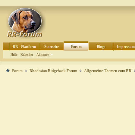
RR - Plattform
Startseite
Forum
Blogs
Impressum
Hilfe
Kalender
Aktionen
Forum
Rhodesian Ridgeback Forum
Allgemeine Themen zum RR