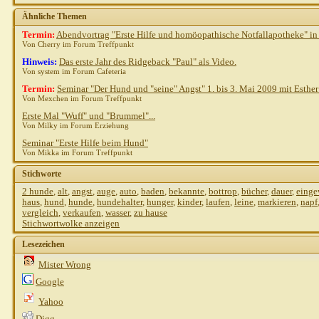
Ähnliche Themen
Termin:
Abendvortrag "Erste Hilfe und homöopathische Notfallapotheke" i
Von Cherry im Forum Treffpunkt
Hinweis:
Das erste Jahr des Ridgeback "Paul" als Video.
Von system im Forum Cafeteria
Termin:
Seminar "Der Hund und "seine" Angst" 1. bis 3. Mai 2009 mit Esthe
Von Mexchen im Forum Treffpunkt
Erste Mal "Wuff" und "Brummel"...
Von Milky im Forum Erziehung
Seminar "Erste Hilfe beim Hund"
Von Mikka im Forum Treffpunkt
Stichworte
2 hunde
,
alt
,
angst
,
auge
,
auto
,
baden
,
bekannte
,
bottrop
,
bücher
,
dauer
,
eing
haus
,
hund
,
hunde
,
hundehalter
,
hunger
,
kinder
,
laufen
,
leine
,
markieren
,
napf
vergleich
,
verkaufen
,
wasser
,
zu hause
Stichwortwolke anzeigen
Lesezeichen
Mister Wrong
Google
Yahoo
Digg