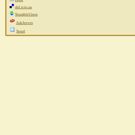
del.icio.us
StumbleUpon
AskJeeves
Spurl