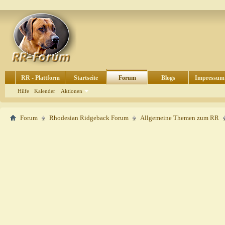
RR - Plattform
Startseite
Forum
Blogs
Impressum
Hilfe
Kalender
Aktionen
Forum
Rhodesian Ridgeback Forum
Allgemeine Themen zum RR