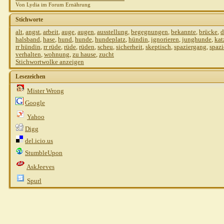
Von Lydia im Forum Ernährung
Stichworte
alt
,
angst
,
arbeit
,
auge
,
augen
,
ausstellung
,
begegnungen
,
bekannte
,
brücke
,
d
halsband
,
hase
,
hund
,
hunde
,
hundeplatz
,
hündin
,
ignorieren
,
junghunde
,
kat
rr hündin
,
rr rüde
,
rüde
,
rüden
,
scheu
,
sicherheit
,
skeptisch
,
spaziergang
,
spaz
verhalten
,
wohnung
,
zu hause
,
zucht
Stichwortwolke anzeigen
Lesezeichen
Mister Wrong
Google
Yahoo
Digg
del.icio.us
StumbleUpon
AskJeeves
Spurl