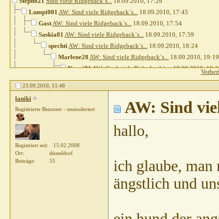
Steph821
Sind viele Ridgeback´s...
18.09.2010,
17:29
Lumpi001
AW: Sind viele Ridgeback´s...
18.09.2010,
17:45
Gast
AW: Sind viele Ridgeback´s...
18.09.2010,
17:54
Saskia81
AW: Sind viele Ridgeback´s...
18.09.2010,
17:59
spechti
AW: Sind viele Ridgeback´s...
18.09.2010,
18:24
Marlene28
AW: Sind viele Ridgeback´s...
18.09.2010,
19:19
Nanni01
AW: Sind viele Ridgeback´s...
18.09.2010,
19:2
Vorher
Chappyxxs
AW: Sind viele Ridgeback´s...
18.09.201
23.09.2010,
11:48
Nanni01
AW: Sind viele Ridgeback´s...
19.09.20
laniki
brockenhexlein
AW: Sind vie
AW: Sind viele Ridgeback´s..
Registrierte Benutzer - unmoderiert
Sibilla Teichert
AW: Sind viele Ridgeback´
Borella
AW: Sind viele Ridgeback´s...
hallo,
laniki
AW: Sind viele Ridgeback´s.
Registriert seit
15.02.2008
Divus07
AW: Sind viele Ridgeb
Ort
düsseldorf
beauridge
AW: Sind viele R
ich glaube, man 
Beiträge
55
Weitere Beiträge folgen...
ängstlich und un
Chappyxxs
AW: Sind viele Ridgeback´s...
18.09.2010,
19:28
Feli
AW: Sind viele Ridgeback´s...
18.09.2010,
21:37
Gast
AW: Sind viele Ridgeback´s...
18.09.2010,
22:20
ein hund der angs
Akila
AW: Sind viele Ridgeback´s...
18.09.2010,
22:23