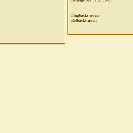
Beiträge bearbeiten:
Nein
Pingbacks
are
an
Refbacks
are
an