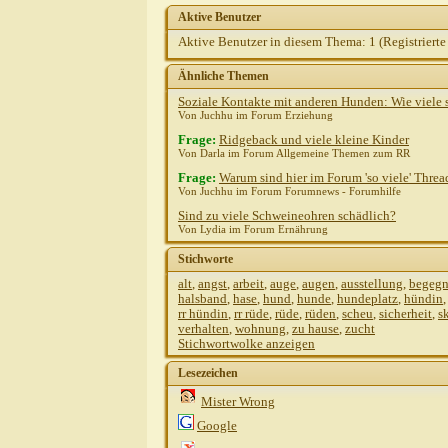
Aktive Benutzer
Aktive Benutzer in diesem Thema: 1
(Registrierte
Ähnliche Themen
Soziale Kontakte mit anderen Hunden: Wie viele s
Von Juchhu im Forum Erziehung
Frage:
Ridgeback und viele kleine Kinder
Von Darla im Forum Allgemeine Themen zum RR
Frage:
Warum sind hier im Forum 'so viele' Threa
Von Juchhu im Forum Forumnews - Forumhilfe
Sind zu viele Schweineohren schädlich?
Von Lydia im Forum Ernährung
Stichworte
alt
,
angst
,
arbeit
,
auge
,
augen
,
ausstellung
,
begeg
halsband
,
hase
,
hund
,
hunde
,
hundeplatz
,
hündin
rr hündin
,
rr rüde
,
rüde
,
rüden
,
scheu
,
sicherheit
,
s
verhalten
,
wohnung
,
zu hause
,
zucht
Stichwortwolke anzeigen
Lesezeichen
Mister Wrong
Google