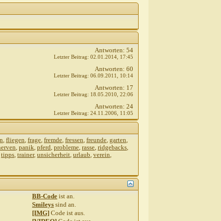
Antworten:
54
Letzter Beitrag:
02.01.2014,
17:45
Antworten:
60
Letzter Beitrag:
06.09.2011,
10:14
Antworten:
17
Letzter Beitrag:
18.05.2010,
22:06
Antworten:
24
Letzter Beitrag:
24.11.2006,
11:05
n
,
fliegen
,
frage
,
fremde
,
fressen
,
freunde
,
garten
,
nerven
,
panik
,
pferd
,
probleme
,
rasse
,
ridgebacks
,
,
tipps
,
trainer
,
unsicherheit
,
urlaub
,
verein
,
BB-Code
ist
an
.
Smileys
sind
an
.
[IMG]
Code ist
aus
.