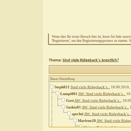
Wenn dies Ihr erster Besuch hier ist, lesen Sie bitte zuers
'Registrieren', um den Registrierungsprozess zu starten. 
Thema:
Sind viele Ridgeback´s ängstlich?
Baum-Darstellung
Steph821
Sind viele Ridgeback´s...
18.09.2010,
Lumpi001
AW: Sind viele Ridgeback´s...
18
Gast
AW: Sind viele Ridgeback´s...
18.0
Saskia81
AW: Sind viele Ridgeback´s...
1
spechti
AW: Sind viele Ridgeback´s..
Marlene28
AW: Sind viele Ridgeb
Weitere Beiträge folgen...