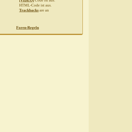
[VIDEO]
Code ist
aus
.
HTML-Code ist
aus
.
Trackbacks
are
an
Foren-Regeln