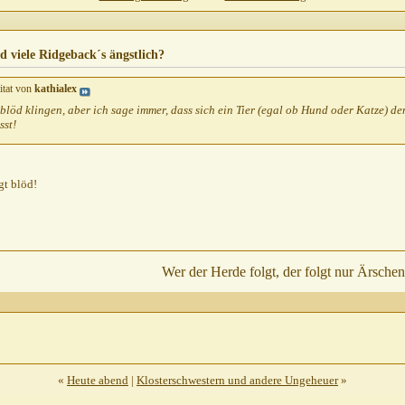
.09.2010,
19:28
10,
21:37
d viele Ridgeback´s ängstlich?
9.2010,
22:20
itat von
kathialex
010,
22:23
blöd klingen, aber ich sage immer, dass sich ein Tier (egal ob Hund oder Katze) 
.09.2010,
22:32
sst!
.
18.09.2010,
22:32
8.09.2010,
23:38
..
19.09.2010,
10:02
gt blöd!
geback´s...
19.09.2010,
10:49
9.2010,
11:58
19.09.2010,
14:01
...
19.09.2010,
16:05
Wer der Herde folgt, der folgt nur Ärschen
...
19.09.2010,
16:46
le Ridgeback´s...
19.09.2010,
16:49
...
19.09.2010,
17:24
...
19.09.2010,
18:44
«
Heute abend
|
Klosterschwestern und andere Ungeheuer
»