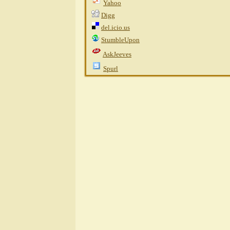
Yahoo
Digg
del.icio.us
StumbleUpon
AskJeeves
Spurl