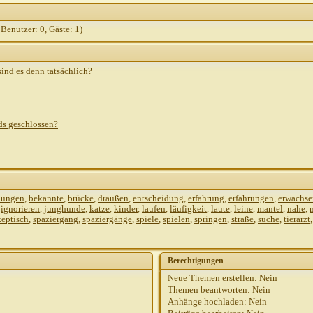
 Benutzer: 0, Gäste: 1)
ind es denn tatsächlich?
ds geschlossen?
nungen
,
bekannte
,
brücke
,
draußen
,
entscheidung
,
erfahrung
,
erfahrungen
,
erwachse
,
ignorieren
,
junghunde
,
katze
,
kinder
,
laufen
,
läufigkeit
,
laute
,
leine
,
mantel
,
nahe
,
keptisch
,
spaziergang
,
spaziergänge
,
spiele
,
spielen
,
springen
,
straße
,
suche
,
tierarzt
Berechtigungen
Neue Themen erstellen:
Nein
Themen beantworten:
Nein
Anhänge hochladen:
Nein