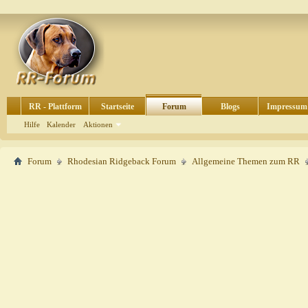
RR - Plattform
Startseite
Forum
Blogs
Impressum
Hilfe
Kalender
Aktionen
Forum
Rhodesian Ridgeback Forum
Allgemeine Themen zum RR