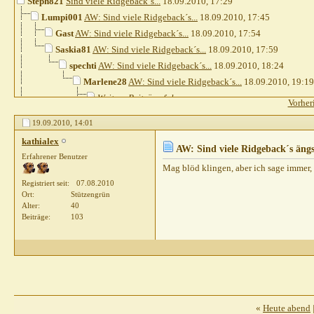
Steph821
Sind viele Ridgeback´s...
18.09.2010,
17:29
Lumpi001
AW: Sind viele Ridgeback´s...
18.09.2010,
17:45
Gast
AW: Sind viele Ridgeback´s...
18.09.2010,
17:54
Saskia81
AW: Sind viele Ridgeback´s...
18.09.2010,
17:59
spechti
AW: Sind viele Ridgeback´s...
18.09.2010,
18:24
Marlene28
AW: Sind viele Ridgeback´s...
18.09.2010,
19:19
Weitere Beiträge folgen...
Vorher
Weitere Beiträge folgen...
19.09.2010,
14:01
Chappyxxs
AW: Sind viele Ridgeback´s...
18.09.2010,
19:28
kathialex
Feli
AW: Sind viele Ridgeback´s...
18.09.2010,
21:37
AW: Sind viele Ridgeback´s ängs
Erfahrener Benutzer
Gast
AW: Sind viele Ridgeback´s...
18.09.2010,
22:20
Mag blöd klingen, aber ich sage immer, 
Akila
AW: Sind viele Ridgeback´s...
18.09.2010,
22:23
Registriert seit
07.08.2010
dissens
AW: Sind viele Ridgeback´s...
18.09.2010,
22:32
Ort
Stützengrün
Alter
40
ElaundAki
AW: Sind viele Ridgeback´s...
18.09.2010,
22:32
Beiträge
103
Gast
AW: Sind viele Ridgeback´s...
18.09.2010,
23:38
Gast
AW: Sind viele Ridgeback´s...
19.09.2010,
10:02
harmony1
AW: Sind viele Ridgeback´s...
19.09.2010,
10
Steph821
AW: Sind viele Ridgeback´s...
19.09.2010,
11:58
kathialex
AW: Sind viele Ridgeback´s...
19.09.2010,
14:01
Saskia81
AW: Sind viele Ridgeback´s...
19.09.2010,
16:05
«
Heute abend