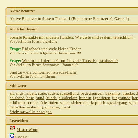
flashi
AW: Sind viele Ridgeback´s...
19.09.2010,
16:46
Aktive Benutzer
Sibilla Teichert
AW: Sind viele Ridgeback´s...
19.09.20
Silke+Bo
AW: Sind viele Ridgeback´s...
19.09.2010,
17:24
Aktive Benutzer in diesem Thema: 1
(Registrierte Benutzer: 0, Gäste: 1)
Snuzn
AW: Sind viele Ridgeback´s...
19.09.2010,
18:44
Ähnliche Themen
Soziale Kontakte mit anderen Hunden: Wie viele sind es denn tatsächlich?
Von Juchhu im Forum Erziehung
Frage:
Ridgeback und viele kleine Kinder
Von Darla im Forum Allgemeine Themen zum RR
Frage:
Warum sind hier im Forum 'so viele' Threads geschlossen?
Von Juchhu im Forum Forumnews - Forumhilfe
Sind zu viele Schweineohren schädlich?
Von Lydia im Forum Ernährung
Stichworte
alt
,
angst
,
arbeit
,
auge
,
augen
,
ausstellung
,
begegnungen
,
bekannte
,
brücke
,
d
halsband
,
hase
,
hund
,
hunde
,
hundeplatz
,
hündin
,
ignorieren
,
junghunde
,
kat
rr hündin
,
rr rüde
,
rüde
,
rüden
,
scheu
,
sicherheit
,
skeptisch
,
spaziergang
,
spaz
verhalten
,
wohnung
,
zu hause
,
zucht
Stichwortwolke anzeigen
Lesezeichen
Mister Wrong
Google