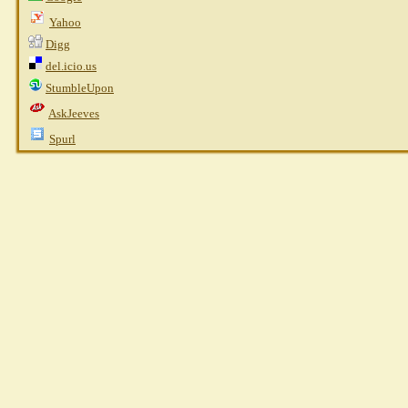
Yahoo
Digg
del.icio.us
StumbleUpon
AskJeeves
Spurl