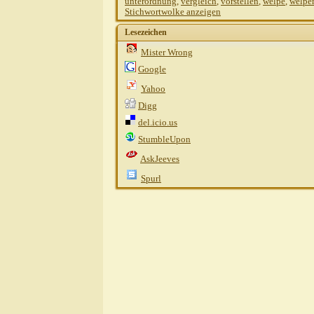
unterordnung
,
vergleich
,
vorstellen
,
welpe
,
welpe
Stichwortwolke anzeigen
Lesezeichen
Mister Wrong
Google
Yahoo
Digg
del.icio.us
StumbleUpon
AskJeeves
Spurl