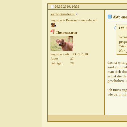
spechti
AW: euer tages
26.09.2010,
10:38
kathodenstrahl
AW
kathodenstrahl
harmony1
AW:
AW: eue
Registrierte Benutzer - unmoderiert
Thomas R
Off-T
Heins
A
Themenstarter
kat
Verla
gespr
"Woll
Nun j
Registriert seit
23.09.2010
Alter
37
das ist witz
Beiträge
70
sind automat
man sich doc
selbst die d
geschoben un
ich muss zug
wie der rr mi
Gas
Heins
AW: euer