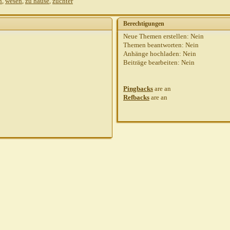
n
,
wesen
,
zu hause
,
züchter
Berechtigungen
Neue Themen erstellen:
Nein
Themen beantworten:
Nein
Anhänge hochladen:
Nein
Beiträge bearbeiten:
Nein
Pingbacks
are
an
Refbacks
are
an