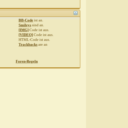
BB-Code
ist
an
.
Smileys
sind
an
.
[IMG]
Code ist
aus
.
[VIDEO]
Code ist
aus
.
HTML-Code ist
aus
.
Trackbacks
are
an
Foren-Regeln