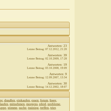
Antworten:
23
Letzter Beitrag:
07.12.2012,
21:20
Antworten:
39
Letzter Beitrag:
02.10.2009,
17:28
Antworten:
19
Letzter Beitrag:
03.10.2008,
19:09
Antworten:
9
Letzter Beitrag:
12.09.2007,
13:34
Antworten:
30
Letzter Beitrag:
14.12.2002,
18:07
ge
,
draußen
,
einkaufen
,
essen
,
forum
,
frage
,
laufen
,
mitnehmen
,
morgens
,
pferd
,
probleme
,
ruppe
,
stimme
,
suche
,
training
,
treffen
,
trier
,