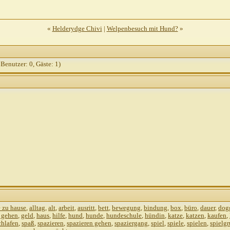
rahl
AW: euer tagesablauf
30.09.2010,
12:01
: euer tagesablauf
30.09.2010,
12:01
«
Helderydge Chivi
|
Welpenbesuch mit Hund?
»
 Benutzer: 0, Gäste: 1)
e zu hause
,
alltag
,
alt
,
arbeit
,
ausritt
,
bett
,
bewegung
,
bindung
,
box
,
büro
,
dauer
,
dog
i gehen
,
geld
,
haus
,
hilfe
,
hund
,
hunde
,
hundeschule
,
hündin
,
katze
,
katzen
,
kaufen
,
chlafen
,
spaß
,
spazieren
,
spazieren gehen
,
spaziergang
,
spiel
,
spiele
,
spielen
,
spielg