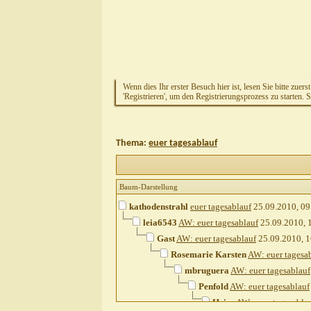
Wenn dies Ihr erster Besuch hier ist, lesen Sie bitte zuers
'Registrieren', um den Registrierungsprozess zu starten. 
Thema:
euer tagesablauf
Baum-Darstellung
kathodenstrahl
euer tagesablauf
25.09.2010,
09
leia6543
AW: euer tagesablauf
25.09.2010,
Gast
AW: euer tagesablauf
25.09.2010,
1
Rosemarie Karsten
AW: euer tagesa
mbruguera
AW: euer tagesablauf
Penfold
AW: euer tagesablauf
Heins
AW: euer tagesabla