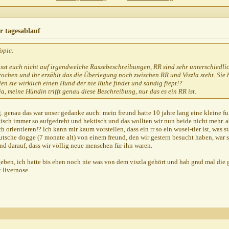
ablauf
25.09.2010,
19:12
: euer tagesablauf
25.09.2010,
20:10
 euer tagesablauf
25.09.2010,
21:02
r tagesablauf
AW: euer tagesablauf
26.09.2010,
08:45
opic:
W: euer tagesablauf
26.09.2010,
09:59
hodenstrahl
AW: euer tagesablauf
26.09.2010,
10:38
sst euch nicht auf irgendwelche Rassebeschreibungen, RR sind sehr unterschiedlic
ochen und ihr erzählt das die Überlegung noch zwischen RR und Viszla steht. Sie h
Thomas R
AW: euer tagesablauf
26.09.2010,
11:04
en sie wirklich einen Hund der nie Ruhe findet und sändig fiept!?
Heins
AW: euer tagesablauf
26.09.2010,
11:36
a, meine Hündin trifft genau diese Beschreibung, nur das es ein RR ist.
Thomas R
AW: euer tagesablauf
26.09.2010,
12:22
Gando
AW: euer tagesablauf
26.09.2010,
13:47
ig. genau das war unser gedanke auch: mein freund hatte 10 jahre lang eine kleine f
isch immer so aufgedreht und hektisch und das wollten wir nun beide nicht mehr. 
Saskia81
AW: euer tagesablauf
26.09.2010,
14:29
h orientieren!? ich kann mir kaum vorstellen, dass ein rr so ein wusel-tier ist, was
Scubidoo
AW: euer tagesablauf
26.09.2010,
16:14
eutsche dogge (7 monate alt) von einem freund, den wir gestern besucht haben, war s
d darauf, dass wir völlig neue menschen für ihn waren.
Penfold
AW: euer tagesablauf
27.09.2010,
16:07
BigMick
AW: euer tagesablauf
27.09.2010,
17:41
eben, ich hatte bis eben noch nie was von dem viszla gehört und hab grad mal die g
t livernose.
Weitere Beiträge folgen...
pete23021972
AW: euer tagesablauf
27.09.2010,
21:00
ayoskumpel
AW: euer tagesablauf
28.09.2010,
13:05
Weitere Beiträge folgen...
t
AW: euer tagesablauf
26.09.2010,
11:02
 tagesablauf
30.09.2010,
10:54