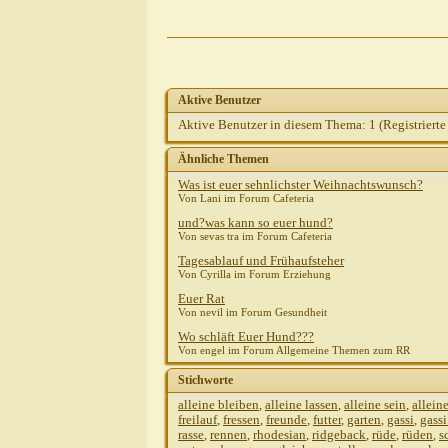
kathodenst
Divus07
AW
Aktive Benutzer
Aktive Benutzer in diesem Thema: 1
(Registrierte
Ähnliche Themen
Was ist euer sehnlichster Weihnachtswunsch?
Von Lani im Forum Cafeteria
und?was kann so euer hund?
Von sevas tra im Forum Cafeteria
Tagesablauf und Frühaufsteher
Von Cyrilla im Forum Erziehung
Euer Rat
Von nevil im Forum Gesundheit
Wo schläft Euer Hund???
Von engel im Forum Allgemeine Themen zum RR
Stichworte
alleine bleiben
,
alleine lassen
,
alleine sein
,
allein
freilauf
,
fressen
,
freunde
,
futter
,
garten
,
gassi
,
gass
rasse
,
rennen
,
rhodesian
,
ridgeback
,
rüde
,
rüden
,
s