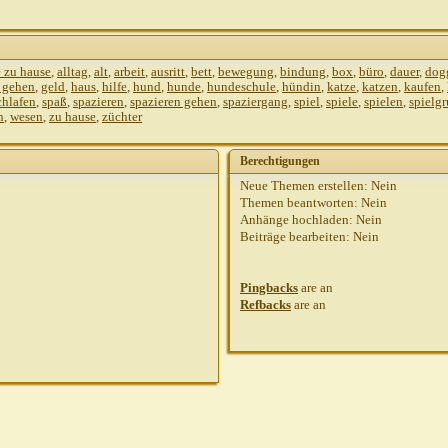
e zu hause
,
alltag
,
alt
,
arbeit
,
ausritt
,
bett
,
bewegung
,
bindung
,
box
,
büro
,
dauer
,
dog
i gehen
,
geld
,
haus
,
hilfe
,
hund
,
hunde
,
hundeschule
,
hündin
,
katze
,
katzen
,
kaufen
,
chlafen
,
spaß
,
spazieren
,
spazieren gehen
,
spaziergang
,
spiel
,
spiele
,
spielen
,
spielg
n
,
wesen
,
zu hause
,
züchter
Berechtigungen
Neue Themen erstellen:
Nein
Themen beantworten:
Nein
Anhänge hochladen:
Nein
Beiträge bearbeiten:
Nein
Pingbacks
are
an
Refbacks
are
an