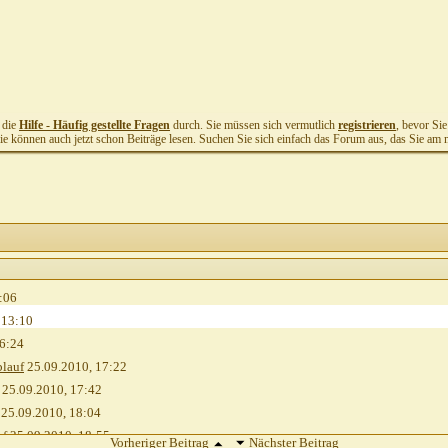
t die
Hilfe - Häufig gestellte Fragen
durch. Sie müssen sich vermutlich
registrieren
, bevor Si
Sie können auch jetzt schon Beiträge lesen. Suchen Sie sich einfach das Forum aus, das Sie am me
:06
,
13:10
6:24
blauf
25.09.2010,
17:22
25.09.2010,
17:42
25.09.2010,
18:04
uf
25.09.2010,
18:55
Vorheriger Beitrag
Nächster Beitrag