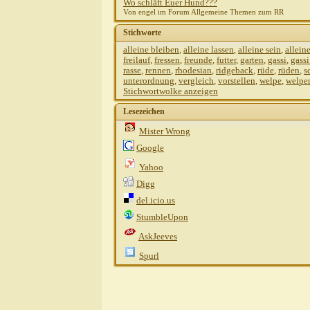
Wo schläft Euer Hund???
Von engel im Forum Allgemeine Themen zum RR
Stichworte
alleine bleiben
,
alleine lassen
,
alleine sein
,
allein
freilauf
,
fressen
,
freunde
,
futter
,
garten
,
gassi
,
gass
rasse
,
rennen
,
rhodesian
,
ridgeback
,
rüde
,
rüden
,
s
unterordnung
,
vergleich
,
vorstellen
,
welpe
,
welpe
Stichwortwolke anzeigen
Lesezeichen
Mister Wrong
Google
Yahoo
Digg
del.icio.us
StumbleUpon
AskJeeves
Spurl