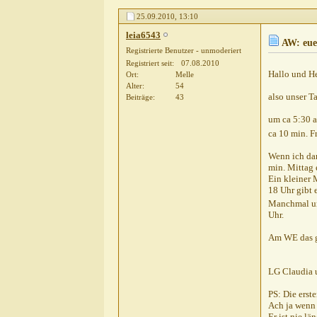
Weitere Beiträge folge
25.09.2010,
13:10
leia6543
AW: eue
Registrierte Benutzer - unmoderiert
Registriert seit
07.08.2010
Hallo und H
Ort
Melle
Alter
54
also unser Ta
Beiträge
43
um ca 5:30 a
ca 10 min. 
Wenn ich dan
min. Mittag 
Ein kleiner 
18 Uhr gibt
Manchmal um
Uhr.
Am WE das g
LG Claudia 
PS: Die erst
Ach ja wenn 
Er ist nie lä