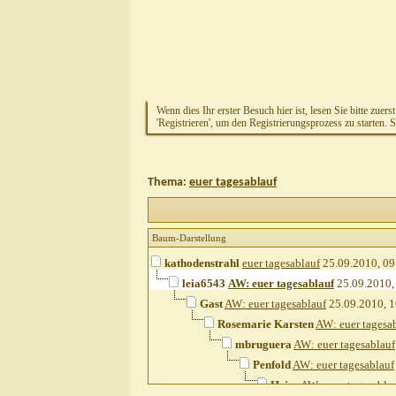
Wenn dies Ihr erster Besuch hier ist, lesen Sie bitte zuers
'Registrieren', um den Registrierungsprozess zu starten. 
Thema:
euer tagesablauf
Baum-Darstellung
kathodenstrahl
euer tagesablauf
25.09.2010,
09
leia6543
AW: euer tagesablauf
25.09.2010
Gast
AW: euer tagesablauf
25.09.2010,
1
Rosemarie Karsten
AW: euer tagesa
mbruguera
AW: euer tagesablauf
Penfold
AW: euer tagesablauf
Heins
AW: euer tagesabla