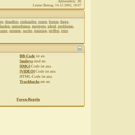
Antworten:
30
Letzter Beitrag:
14.12.2002,
18:07
ge
,
draußen
,
einkaufen
,
essen
,
forum
,
frage
,
laufen
,
mitnehmen
,
morgens
,
pferd
,
probleme
,
ruppe
,
stimme
,
suche
,
training
,
treffen
,
trier
,
BB-Code
ist
an
.
Smileys
sind
an
.
[IMG]
Code ist
aus
.
[VIDEO]
Code ist
aus
.
HTML-Code ist
aus
.
Trackbacks
are
an
Foren-Regeln