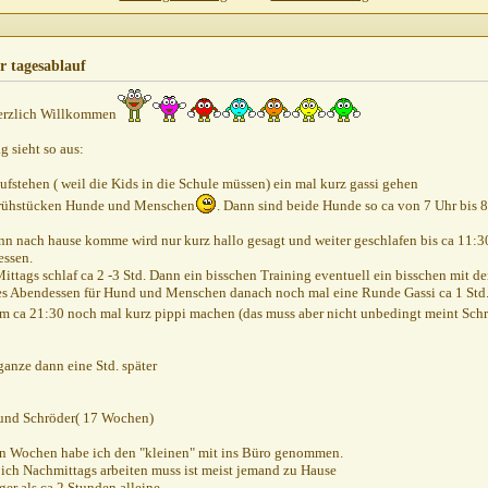
n...
r tagesablauf
erzlich Willkommen
g sieht so aus:
ufstehen ( weil die Kids in die Schule müssen) ein mal kurz gassi gehen
Frühstücken Hunde und Menschen
. Dann sind beide Hunde so ca von 7 Uhr bis 8
n nach hause komme wird nur kurz hallo gesagt und weiter geschlafen bis ca 11:30
essen.
Mittags schlaf ca 2 -3 Std. Dann ein bisschen Training eventuell ein bisschen mit 
 es Abendessen für Hund und Menschen danach noch mal eine Runde Gassi ca 1 Std
 ca 21:30 noch mal kurz pippi machen (das muss aber nicht unbedingt meint Sch
anze dann eine Std. später
und Schröder( 17 Wochen)
en Wochen habe ich den "kleinen" mit ins Büro genommen.
ich Nachmittags arbeiten muss ist meist jemand zu Hause
nger als ca 2 Stunden alleine.