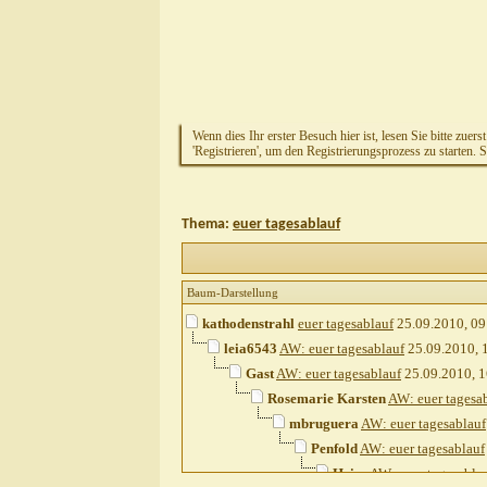
Wenn dies Ihr erster Besuch hier ist, lesen Sie bitte zuers
'Registrieren', um den Registrierungsprozess zu starten. 
Thema:
euer tagesablauf
Baum-Darstellung
kathodenstrahl
euer tagesablauf
25.09.2010,
09
leia6543
AW: euer tagesablauf
25.09.2010,
Gast
AW: euer tagesablauf
25.09.2010,
1
Rosemarie Karsten
AW: euer tagesa
mbruguera
AW: euer tagesablauf
Penfold
AW: euer tagesablauf
Heins
AW: euer tagesabla