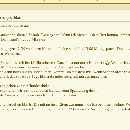
ablauf
25.09.2010,
19:12
: euer tagesablauf
25.09.2010,
20:10
 euer tagesablauf
25.09.2010,
21:02
r tagesablauf
AW: euer tagesablauf
26.09.2010,
08:45
hts bei mir so aus:
W: euer tagesablauf
26.09.2010,
09:59
6 aufstehen, dann 1 Stunde Gassi gehen. Wenn ich nicht aus dem Bett komme, dreh
hodenstrahl
AW: euer tagesablauf
26.09.2010,
10:38
 Dann sind´s nur 30 Minuten.
Thomas R
AW: euer tagesablauf
26.09.2010,
11:04
 so gegen 12:30 wieder zu Hause und hab erstmal bis 15:00 Mittagspause. Das heis
Heins
AW: euer tagesablauf
26.09.2010,
11:36
s Wetter an.
Thomas R
AW: euer tagesablauf
26.09.2010,
12:22
Pause muss ich bis 18 Uhr arbeiten. Danach ist nur noch Hundezeit
Also nochmal
Gando
AW: euer tagesablauf
26.09.2010,
13:47
. Momentan machen wir auch oft mal Zielobjektsuche.
Saskia81
AW: euer tagesablauf
26.09.2010,
14:29
ch dann noch mit Freunden treffe, kommt Dia meistens mit. Wenn Sachen anstehn 
erteilt das er nicht 3 Tage hintereinander nicht mit mir zusammen ist.
Scubidoo
AW: euer tagesablauf
26.09.2010,
16:14
Penfold
AW: euer tagesablauf
27.09.2010,
16:07
che gehen wir zur Hundeschule.
BigMick
AW: euer tagesablauf
27.09.2010,
17:41
che treffen wir uns mit anderen Hunden zum Spazieren gehen.
ste Woche kommt dann noch ein Fährtenkurs dazu.
Penfold
AW: euer tagesablauf
27.09.2010,
19:16
Thomas R
AW: euer tagesablauf
27.09.2010,
19:35
wo ich arbeiten bin, ist Dia mit meinen Eltern zusammen, da ich bei ihnen wohne. 
 morgens zu meinen Eltern bringen und die 3 Stunden am Nachmittag möchte ich ihn
pete23021972
AW: euer tagesablauf
27.09.2010,
21:00
ayoskumpel
AW: euer tagesablauf
28.09.2010,
13:05
kathodenstrahl
AW: euer tagesablauf
29.09.2010,
11:07
ayoskumpel
AW: euer tagesablauf
30.09.2010,
09:30