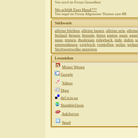
Von nevil im Forum Gesundheit
Wo schläft Euer Hund???
Von engel im Forum Allgemeine Themen zum RR
Stichworte
alleine bleiben
,
alleine lassen
,
alleine sein
,
allein
freilauf
,
fressen
,
freunde
,
futter
,
garten
,
gassi
,
gass
rasse
,
rennen
,
rhodesian
,
ridgeback
,
rüde
,
rüden
,
s
unterordnung
,
vergleich
,
vorstellen
,
welpe
,
welpe
Stichwortwolke anzeigen
Lesezeichen
Mister Wrong
Google
Yahoo
Digg
del.icio.us
StumbleUpon
AskJeeves
Spurl