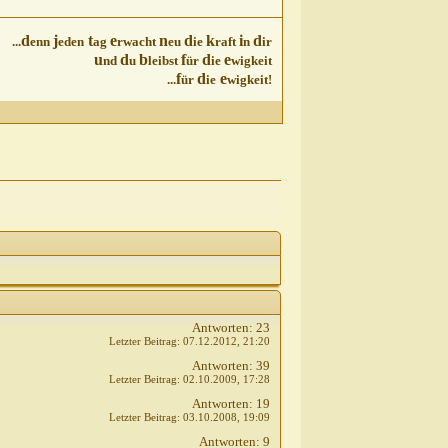
d
j
t
e
n
d
k
i
d
...
enn
eden
ag
rwacht
eu
ie
raft
n
ir
u
d
b
f
d
e
nd
u
leibst
ür
ie
wigkeit
f
d
e
...
ür
ie
wigkeit!
Antworten:
23
Letzter Beitrag:
07.12.2012,
21:20
Antworten:
39
Letzter Beitrag:
02.10.2009,
17:28
Antworten:
19
Letzter Beitrag:
03.10.2008,
19:09
Antworten:
9