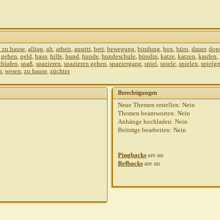
e zu hause
,
alltag
,
alt
,
arbeit
,
ausritt
,
bett
,
bewegung
,
bindung
,
box
,
büro
,
dauer
,
dog
i gehen
,
geld
,
haus
,
hilfe
,
hund
,
hunde
,
hundeschule
,
hündin
,
katze
,
katzen
,
kaufen
,
chlafen
,
spaß
,
spazieren
,
spazieren gehen
,
spaziergang
,
spiel
,
spiele
,
spielen
,
spielg
n
,
wesen
,
zu hause
,
züchter
Berechtigungen
Neue Themen erstellen:
Nein
Themen beantworten:
Nein
Anhänge hochladen:
Nein
Beiträge bearbeiten:
Nein
Pingbacks
are
an
Refbacks
are
an