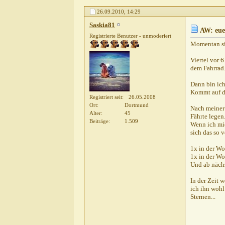
spechti
AW: euer tages
26.09.2010,
14:29
kathodenstrahl
AW
Saskia81
harmony1
AW:
AW: eue
Registrierte Benutzer - unmoderiert
Thomas R
Momentan sie
Heins
A
Viertel vor 
kat
dem Fahrrad.
Dann bin ich
Kommt auf da
Registriert seit
26.05.2008
Ort
Dortmund
Nach meiner 
Alter
45
Fährte legen
Beiträge
1.509
Wenn ich mi
sich das so v
1x in der Wo
1x in der Wo
Und ab näch
In der Zeit 
ich ihn wohl
Sternen...