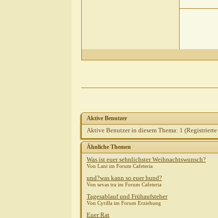
Gas
Heins
AW: euer
kathodenst
Divus07
AW
Aktive Benutzer
Aktive Benutzer in diesem Thema: 1
(Registrierte
Ähnliche Themen
Was ist euer sehnlichster Weihnachtswunsch?
Von Lani im Forum Cafeteria
und?was kann so euer hund?
Von sevas tra im Forum Cafeteria
Tagesablauf und Frühaufsteher
Von Cyrilla im Forum Erziehung
Euer Rat