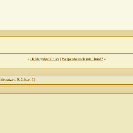
t
AW: euer tagesablauf
26.09.2010,
11:02
 tagesablauf
30.09.2010,
10:54
rahl
AW: euer tagesablauf
30.09.2010,
12:01
: euer tagesablauf
30.09.2010,
12:01
«
Helderydge Chivi
|
Welpenbesuch mit Hund?
»
 Benutzer: 0, Gäste: 1)