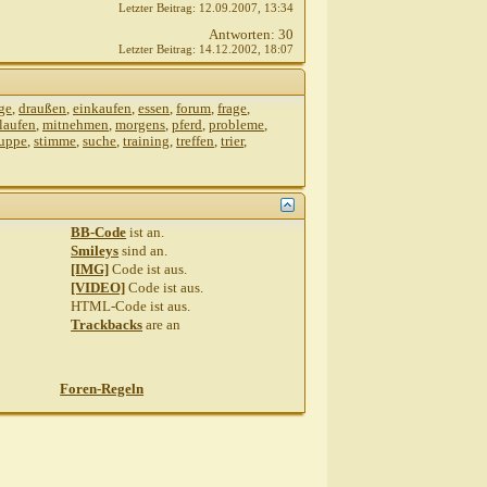
Letzter Beitrag:
12.09.2007,
13:34
Antworten:
30
Letzter Beitrag:
14.12.2002,
18:07
ge
,
draußen
,
einkaufen
,
essen
,
forum
,
frage
,
laufen
,
mitnehmen
,
morgens
,
pferd
,
probleme
,
ruppe
,
stimme
,
suche
,
training
,
treffen
,
trier
,
BB-Code
ist
an
.
Smileys
sind
an
.
[IMG]
Code ist
aus
.
[VIDEO]
Code ist
aus
.
HTML-Code ist
aus
.
Trackbacks
are
an
Foren-Regeln