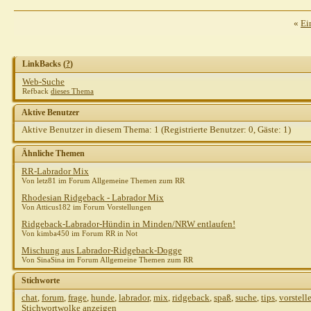
«
Ei
LinkBacks (
?
)
Web-Suche
Refback
dieses Thema
Aktive Benutzer
Aktive Benutzer in diesem Thema: 1
(Registrierte Benutzer: 0, Gäste: 1)
Ähnliche Themen
RR-Labrador Mix
Von letz81 im Forum Allgemeine Themen zum RR
Rhodesian Ridgeback - Labrador Mix
Von Atticus182 im Forum Vorstellungen
Ridgeback-Labrador-Hündin in Minden/NRW entlaufen!
Von kimba450 im Forum RR in Not
Mischung aus Labrador-Ridgeback-Dogge
Von SinaSina im Forum Allgemeine Themen zum RR
Stichworte
chat
,
forum
,
frage
,
hunde
,
labrador
,
mix
,
ridgeback
,
spaß
,
suche
,
tips
,
vorstell
Stichwortwolke anzeigen