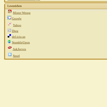
Lesezeichen
Mister Wrong
Google
Yahoo
Digg
del.icio.us
StumbleUpon
AskJeeves
Spurl