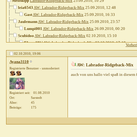
Mellskipp
Labrador-Ridgeback-Mix
25.09.2010,
10:29
leia6543
AW: Labrador-Ridgeback-Mix
25.09.2010,
12:48
Gast
AW: Labrador-Ridgeback-Mix
25.09.2010,
16:33
Jaulemann
AW: Labrador-Ridgeback-Mix
25.09.2010,
23:57
Lumpi001
AW: Labrador-Ridgeback-Mix
26.09.2010,
00:20
Scubidoo
AW: Labrador-Ridgeback-Mix
02.10.2010,
15:10
ElaundAki
AW: Labrador-Ridgeback-Mix
02.10.2010,
17:18
Vorher
Rumkugel
AW: Labrador-Ridgeback-Mix
02.10.2010,
17:40
02.10.2010,
19:06
Ayana3110
AW: Labrador-Ridgeback-Mix
02.10.2010,
19
Ayana3110
Feli
AW: Labrador-Ridgeback-Mix
02.10.2010,
22:43
AW: Labrador-Ridgeback-Mix
Registrierte Benutzer - unmoderiert
Mellskipp
AW: Labrador-Ridgeback-Mix
04.10.2010,
17:21
auch von uns hallo viel spaß in diesem
Truwie
AW: Labrador-Ridgeback-Mix
07.10.2010,
22:28
Registriert seit
01.08.2010
Ort
Sarstedt
Alter
45
Beiträge
175