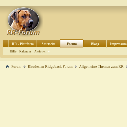
RR - Plattform
Startseite
Forum
Blogs
Impressum
Hilfe
Kalender
Aktionen
Forum
Rhodesian Ridgeback Forum
Allgemeine Themen zum RR