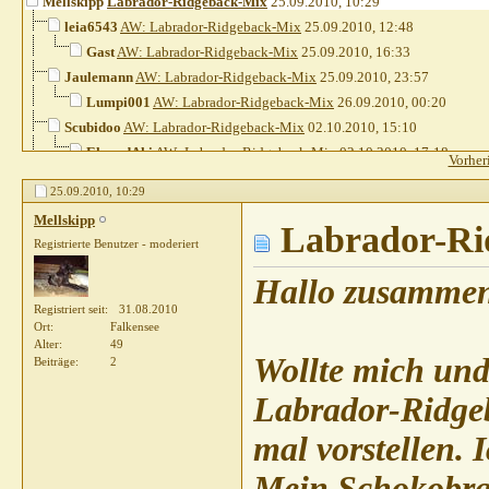
Mellskipp
Labrador-Ridgeback-Mix
25.09.2010,
10:29
leia6543
AW: Labrador-Ridgeback-Mix
25.09.2010,
12:48
Gast
AW: Labrador-Ridgeback-Mix
25.09.2010,
16:33
Jaulemann
AW: Labrador-Ridgeback-Mix
25.09.2010,
23:57
Lumpi001
AW: Labrador-Ridgeback-Mix
26.09.2010,
00:20
Scubidoo
AW: Labrador-Ridgeback-Mix
02.10.2010,
15:10
ElaundAki
AW: Labrador-Ridgeback-Mix
02.10.2010,
17:18
Vorher
Rumkugel
AW: Labrador-Ridgeback-Mix
02.10.2010,
17:40
25.09.2010,
10:29
Ayana3110
AW: Labrador-Ridgeback-Mix
02.10.2010,
19:0
Mellskipp
Feli
AW: Labrador-Ridgeback-Mix
02.10.2010,
Labrador-Ri
22:43
Registrierte Benutzer - moderiert
Mellskipp
AW: Labrador-Ridgeback-Mix
04.10.2010,
17:21
Truwie
AW: Labrador-Ridgeback-Mix
07.10.2010,
22:28
Hallo zusammen
Registriert seit
31.08.2010
Ort
Falkensee
Alter
49
Wollte mich und
Beiträge
2
Labrador-Ridg
mal vorstellen. 
Mein Schokobrau