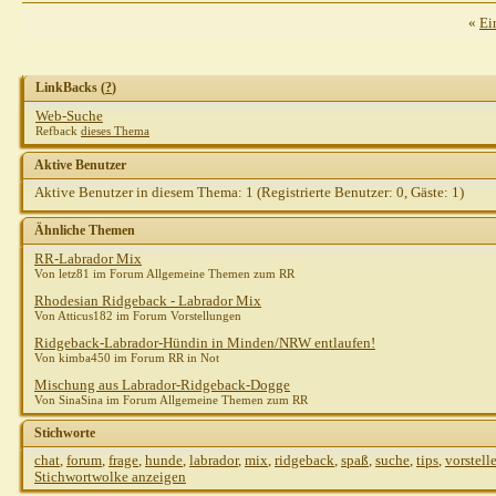
«
Ei
LinkBacks (
?
)
Web-Suche
Refback
dieses Thema
Aktive Benutzer
Aktive Benutzer in diesem Thema: 1
(Registrierte Benutzer: 0, Gäste: 1)
Ähnliche Themen
RR-Labrador Mix
Von letz81 im Forum Allgemeine Themen zum RR
Rhodesian Ridgeback - Labrador Mix
Von Atticus182 im Forum Vorstellungen
Ridgeback-Labrador-Hündin in Minden/NRW entlaufen!
Von kimba450 im Forum RR in Not
Mischung aus Labrador-Ridgeback-Dogge
Von SinaSina im Forum Allgemeine Themen zum RR
Stichworte
chat
,
forum
,
frage
,
hunde
,
labrador
,
mix
,
ridgeback
,
spaß
,
suche
,
tips
,
vorstell
Stichwortwolke anzeigen