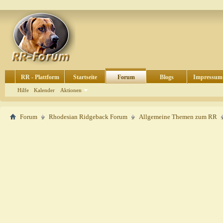
RR - Plattform
Startseite
Forum
Blogs
Impressum
Hilfe
Kalender
Aktionen
Forum
Rhodesian Ridgeback Forum
Allgemeine Themen zum RR