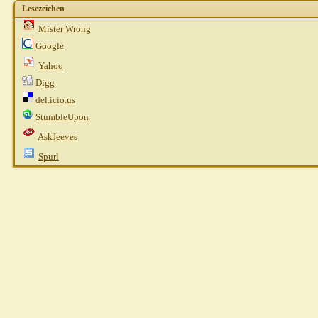
Lesezeichen
Mister Wrong
Google
Yahoo
Digg
del.icio.us
StumbleUpon
AskJeeves
Spurl