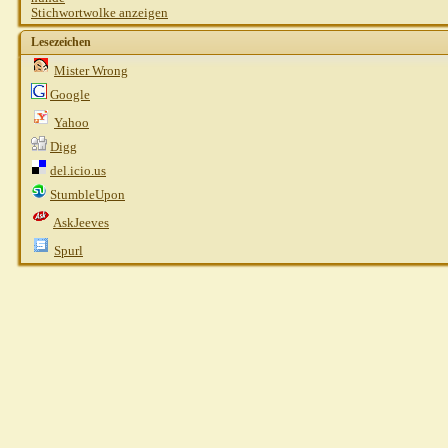
Stichwortwolke anzeigen
Lesezeichen
Mister Wrong
Google
Yahoo
Digg
del.icio.us
StumbleUpon
AskJeeves
Spurl