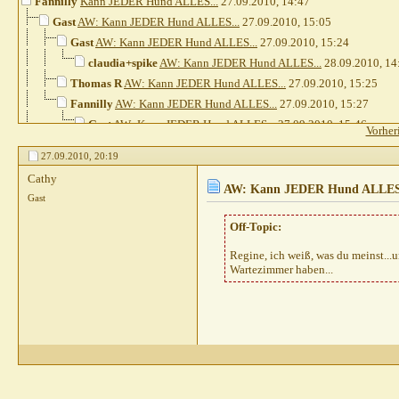
Fannilly
Kann JEDER Hund ALLES...
27.09.2010,
14:47
Gast
AW: Kann JEDER Hund ALLES...
27.09.2010,
15:05
Gast
AW: Kann JEDER Hund ALLES...
27.09.2010,
15:24
claudia+spike
AW: Kann JEDER Hund ALLES...
28.09.2010,
14
Thomas R
AW: Kann JEDER Hund ALLES...
27.09.2010,
15:25
Fannilly
AW: Kann JEDER Hund ALLES...
27.09.2010,
15:27
Gast
AW: Kann JEDER Hund ALLES...
27.09.2010,
15:46
Vorher
katja0111
AW: Kann JEDER Hund ALLES...
27.09.2010,
15
27.09.2010,
20:19
Gast
AW: Kann JEDER Hund ALLES...
27.09.2010,
16:4
Cathy
Thomas R
AW: Kann JEDER Hund ALLES...
27.09.2
AW: Kann JEDER Hund ALLES l
Gast
Gast
AW: Kann JEDER Hund ALLES...
27.09.201
Gast
AW: Kann JEDER Hund ALLES...
Off-Topic:
27.0
Thomas R
AW: Kann JEDER Hund ALLES.
Regine, ich weiß, was du meinst...u
Gast
AW: Kann JEDER Hund ALLES..
Wartezimmer haben...
Thomas R
AW: Kann JEDER Hund
Gast
AW: Kann JEDER Hund A
Leabua
AW: Kann JEDER Hund
Gast
AW: Kann JEDER Hun
Weitere Beiträge folgen.
Weitere Beiträge folgen.