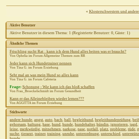
dissens
AW: Kann JEDER Hund ALLES...
Gast
AW: Kann JEDER Hund ALLES..
«
Klosterschwestern und ander
Stefanie R.
AW: Kann JEDER Hund ALLES...
27.09.
Aktive Benutzer
dissens
AW: Kann JEDER Hund ALLES...
27.09.2010,
16:17
Aktive Benutzer in diesem Thema: 1
Weitere Beiträge folgen...
(Registrierte Benutzer: 0, Gäste: 1)
Gast
AW: Kann JEDER Hund ALLES...
27.09.2010,
15:25
Ähnliche Themen
katja0111
AW: Kann JEDER Hund ALLES...
27.09.2010,
15:43
Frischling sucht Rat : kann ich dem Hund alles beiten was er braucht?
Fannilly
AW: Kann JEDER Hund ALLES...
28.09.2010,
13:36
Von Ophelia im Forum Allgemeine Themen zum RR
Akila
AW: Kann JEDER Hund ALLES...
27.09.2010,
18:11
Jeder kann sich Hundetrainer nennen
Von Tina G. im Forum Erziehung
katja0111
AW: Kann JEDER Hund ALLES...
27.09.2010,
18:16
Seht mal an was mein Hund so alles kann
Akila
AW: Kann JEDER Hund ALLES...
27.09.2010,
18:33
Von Tina G. im Forum Cafeteria
Lausefix
AW: Kann JEDER Hund ALLES...
28.09.2010,
10:04
Frage:
Schonung - Wie kann ich das bloß schaffen
Sibilla Teichert
AW: Kann JEDER Hund ALLES...
28.09.2010,
10:1
Von Frau_Broeckelschmidt im Forum Gesundheit
Kann er das Alleinebleiben wieder lernen???
Von AGGITTA im Forum Erziehung
Stichworte
andere hunde
,
angst
,
auto
,
bach
,
ball
,
begleithund
,
begleithundeprüfung
,
bei
gehorsam
,
haltung
,
hase
,
hund
,
hunde
,
hundehalter
,
hündin
,
ignorieren
,
jagd
,
leine
,
merkwürdig
,
mitnehmen
,
narkose
,
nase
,
notfall
,
platz
,
probleme
,
rüde
,
suche
,
tierarzt
,
trainer
,
training
,
unruhe
,
unterordnung
,
unterschied
,
unterstüt
hunde