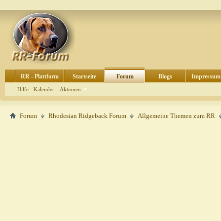
RR - Plattform
Startseite
Forum
Blogs
Impressum
Hilfe
Kalender
Aktionen
Forum
Rhodesian Ridgeback Forum
Allgemeine Themen zum RR