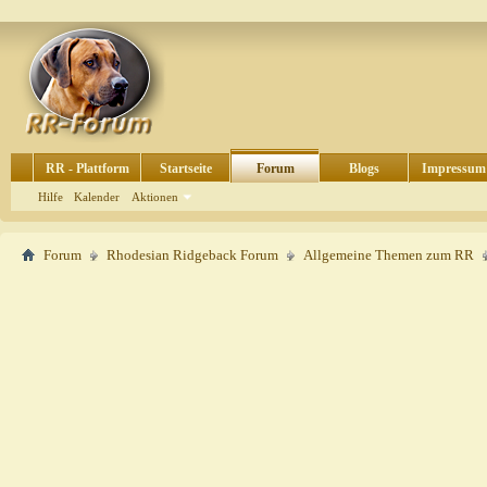
RR - Plattform
Startseite
Forum
Blogs
Impressum
Hilfe
Kalender
Aktionen
Forum
Rhodesian Ridgeback Forum
Allgemeine Themen zum RR