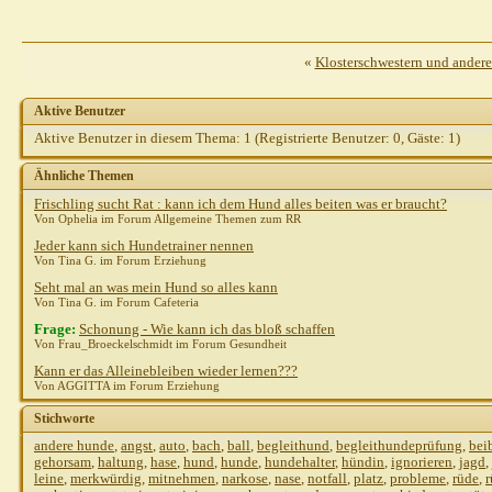
«
Klosterschwestern und ander
Aktive Benutzer
Aktive Benutzer in diesem Thema: 1
(Registrierte Benutzer: 0, Gäste: 1)
Ähnliche Themen
Frischling sucht Rat : kann ich dem Hund alles beiten was er braucht?
Von Ophelia im Forum Allgemeine Themen zum RR
Jeder kann sich Hundetrainer nennen
Von Tina G. im Forum Erziehung
Seht mal an was mein Hund so alles kann
Von Tina G. im Forum Cafeteria
Frage:
Schonung - Wie kann ich das bloß schaffen
Von Frau_Broeckelschmidt im Forum Gesundheit
Kann er das Alleinebleiben wieder lernen???
Von AGGITTA im Forum Erziehung
Stichworte
andere hunde
,
angst
,
auto
,
bach
,
ball
,
begleithund
,
begleithundeprüfung
,
bei
gehorsam
,
haltung
,
hase
,
hund
,
hunde
,
hundehalter
,
hündin
,
ignorieren
,
jagd
,
leine
,
merkwürdig
,
mitnehmen
,
narkose
,
nase
,
notfall
,
platz
,
probleme
,
rüde
,