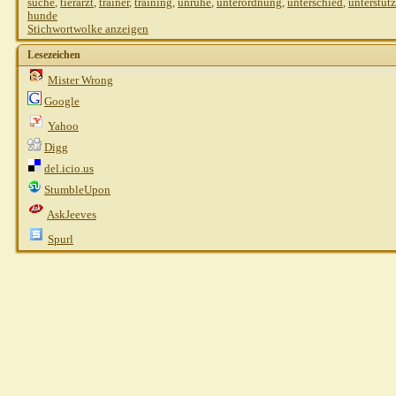
suche
,
tierarzt
,
trainer
,
training
,
unruhe
,
unterordnung
,
unterschied
,
unterstüt
hunde
Stichwortwolke anzeigen
Lesezeichen
Mister Wrong
Google
Yahoo
Digg
del.icio.us
StumbleUpon
AskJeeves
Spurl