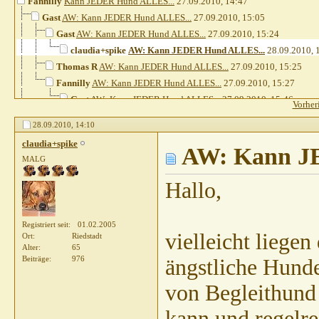
Fannilly
Kann JEDER Hund ALLES...
27.09.2010,
14:47
Gast
AW: Kann JEDER Hund ALLES...
27.09.2010,
15:05
Gast
AW: Kann JEDER Hund ALLES...
27.09.2010,
15:24
claudia+spike
AW: Kann JEDER Hund ALLES...
28.09.2010,
Thomas R
AW: Kann JEDER Hund ALLES...
27.09.2010,
15:25
Fannilly
AW: Kann JEDER Hund ALLES...
27.09.2010,
15:27
Gast
AW: Kann JEDER Hund ALLES...
27.09.2010,
15:46
Vorher
katja0111
AW: Kann JEDER Hund ALLES...
27.09.2010,
15
28.09.2010,
14:10
Weitere Beiträge folgen...
claudia+spike
dissens
AW: Kann JEDER Hund ALLES...
AW: Kann JE
27.09.2010,
16:17
MALG
Weitere Beiträge folgen...
Gast
AW: Kann JEDER Hund ALLES...
27.09.2010,
15:25
Hallo,
katja0111
AW: Kann JEDER Hund ALLES...
27.09.2010,
15:43
Fannilly
AW: Kann JEDER Hund ALLES...
28.09.2010,
13:36
Registriert seit
01.02.2005
Akila
AW: Kann JEDER Hund ALLES...
27.09.2010,
18:11
vielleicht liegen
Ort
Riedstadt
katja0111
AW: Kann JEDER Hund ALLES...
27.09.2010,
18:16
Alter
65
Beiträge
976
ängstliche Hund
Akila
AW: Kann JEDER Hund ALLES...
27.09.2010,
18:33
Lausefix
AW: Kann JEDER Hund ALLES...
28.09.2010,
10:04
von Begleithund
Sibilla Teichert
AW: Kann JEDER Hund ALLES...
28.09.2010,
10:1
kann und regelre