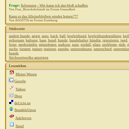
Frage:
Schonung - Wie kann ich das bloß schaffen
Von Frau_Broeckelschmidt im Forum Gesundheit
Kann er das Alleinebleiben wieder lernen???
Von AGGITTA im Forum Erziehung
Stichworte
andere hunde
,
angst
,
auto
,
bach
,
ball
,
begleithund
,
begleithundeprüfung
,
bei
gehorsam
,
haltung
,
hase
,
hund
,
hunde
,
hundehalter
,
hündin
,
ignorieren
,
jagd
,
leine
,
merkwürdig
,
mitnehmen
,
narkose
,
nase
,
notfall
,
platz
,
probleme
,
rüde
,
suche
,
tierarzt
,
trainer
,
training
,
unruhe
,
unterordnung
,
unterschied
,
unterstüt
hunde
Stichwortwolke anzeigen
Lesezeichen
Mister Wrong
Google
Yahoo
Digg
del.icio.us
StumbleUpon
AskJeeves
Spurl