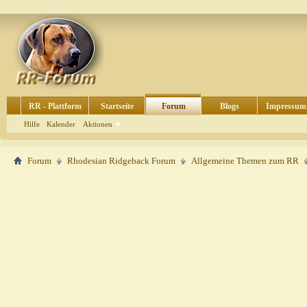
RR - Plattform
Startseite
Forum
Blogs
Impressum
Hilfe
Kalender
Aktionen
Forum
Rhodesian Ridgeback Forum
Allgemeine Themen zum RR