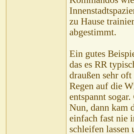
Akila
AW: Kann JEDER Hund ALLES...
27.09.2010,
18:33
Innenstadtspazie
Lausefix
AW: Kann JEDER Hund ALLES...
28.09.2010,
10:04
Sibilla Teichert
AW: Kann JEDER Hund ALLES...
28.09.2010,
10:1
zu Hause trainie
abgestimmt.
Ein gutes Beispi
das es RR typisc
draußen sehr oft 
Regen auf die Wi
entspannt sogar.
Nun, dann kam de
einfach fast nie
schleifen lassen