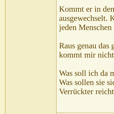
Thomas R
AW: Kan
Kommt er in den 
Gast
AW: Kann 
Sibilla Teic
ausgewechselt. K
Thomas R
A
jeden Menschen d
Heins
AW
pete
disse
Raus genau das g
W
Gast
kommt mir nicht
W
G
Roll
Was soll ich da
Gast
AW: Kann JEDER 
Gast
AW: Kann JED
Was sollen sie s
Gast
AW: Kann 
Verrückter reicht
Gast
AW: Ka
katja0111
AW: 
Gast
AW: Ka
katja011