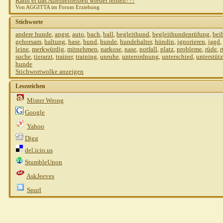
Kann er das Alleinebleiben wieder lernen???
Von AGGITTA im Forum Erziehung
Stichworte
andere hunde
,
angst
,
auto
,
bach
,
ball
,
begleithund
,
begleithundeprüfung
,
bei
gehorsam
,
haltung
,
hase
,
hund
,
hunde
,
hundehalter
,
hündin
,
ignorieren
,
jagd
,
leine
,
merkwürdig
,
mitnehmen
,
narkose
,
nase
,
notfall
,
platz
,
probleme
,
rüde
,
suche
,
tierarzt
,
trainer
,
training
,
unruhe
,
unterordnung
,
unterschied
,
unterstüt
hunde
Stichwortwolke anzeigen
Lesezeichen
Mister Wrong
Google
Yahoo
Digg
del.icio.us
StumbleUpon
AskJeeves
Spurl