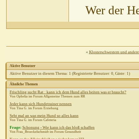
spech
Wer der He
Gast
AW: Ka
dissens
AW: Kann JEDER Hund ALLES...
Gast
AW: Kann JEDER Hund ALLES..
Stefanie R.
AW: Kann JEDER Hund ALLES...
27.09.
dissens
AW: Kann JEDER Hund ALLES...
27.09.2010,
16:17
Weitere Beiträge folgen...
Gast
AW: Kann JEDER Hund ALLES...
27.09.2010,
15:25
«
Klosterschwestern und ander
katja0111
AW: Kann JEDER Hund ALLES...
27.09.2010,
15:43
Fannilly
AW: Kann JEDER Hund ALLES...
28.09.2010,
13:36
Aktive Benutzer
Akila
AW: Kann JEDER Hund ALLES...
27.09.2010,
18:11
Aktive Benutzer in diesem Thema: 1
(Registrierte Benutzer: 0, Gäste: 1)
katja0111
AW: Kann JEDER Hund ALLES...
27.09.2010,
18:16
Ähnliche Themen
Akila
AW: Kann JEDER Hund ALLES...
27.09.2010,
18:33
Frischling sucht Rat : kann ich dem Hund alles beiten was er braucht?
Lausefix
AW: Kann JEDER Hund ALLES...
28.09.2010,
10:04
Von Ophelia im Forum Allgemeine Themen zum RR
Sibilla Teichert
AW: Kann JEDER Hund ALLES...
28.09.2010,
10:1
Jeder kann sich Hundetrainer nennen
Von Tina G. im Forum Erziehung
Seht mal an was mein Hund so alles kann
Von Tina G. im Forum Cafeteria
Frage:
Schonung - Wie kann ich das bloß schaffen
Von Frau_Broeckelschmidt im Forum Gesundheit