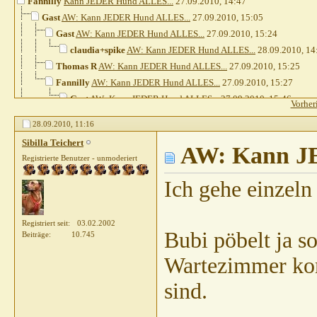
Fannilly
Kann JEDER Hund ALLES...
27.09.2010,
14:47
Gast
AW: Kann JEDER Hund ALLES...
27.09.2010,
15:05
Gast
AW: Kann JEDER Hund ALLES...
27.09.2010,
15:24
claudia+spike
AW: Kann JEDER Hund ALLES...
28.09.2010,
14
Thomas R
AW: Kann JEDER Hund ALLES...
27.09.2010,
15:25
Fannilly
AW: Kann JEDER Hund ALLES...
27.09.2010,
15:27
Gast
AW: Kann JEDER Hund ALLES...
27.09.2010,
15:46
Vorher
katja0111
AW: Kann JEDER Hund ALLES...
27.09.2010,
15
28.09.2010,
11:16
Gast
AW: Kann JEDER Hund ALLES...
27.09.2010,
16:4
Sibilla Teichert
Thomas R
AW: Kann JEDER Hund ALLES...
AW: Kann JE
27.09.2
Registrierte Benutzer - unmoderiert
Gast
AW: Kann JEDER Hund ALLES...
27.09.201
Gast
AW: Kann JEDER Hund ALLES...
27.09.
Ich gehe einzeln
Thomas R
AW: Kann JEDER Hund ALLES.
Gast
AW: Kann JEDER Hund ALLES..
Registriert seit
03.02.2002
Thomas R
AW: Kann JEDER Hund
Bubi pöbelt ja so
Beiträge
10.745
Gast
AW: Kann JEDER Hund A
Wartezimmer kom
Leabua
AW: Kann JEDER Hund
Gast
AW: Kann JEDER Hun
sind.
Sibilla Teichert
AW: K
Leabua
AW: Kann 