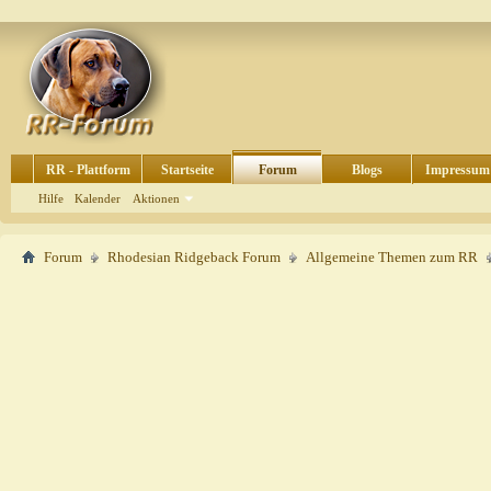
RR - Plattform
Startseite
Forum
Blogs
Impressum
Hilfe
Kalender
Aktionen
Forum
Rhodesian Ridgeback Forum
Allgemeine Themen zum RR